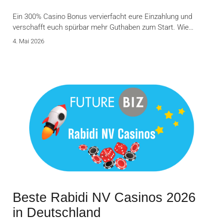
Ein 300% Casino Bonus vervierfacht eure Einzahlung und
verschafft euch spürbar mehr Guthaben zum Start. Wie…
4. Mai 2026
Beste Rabidi NV Casinos 2026
in Deutschland