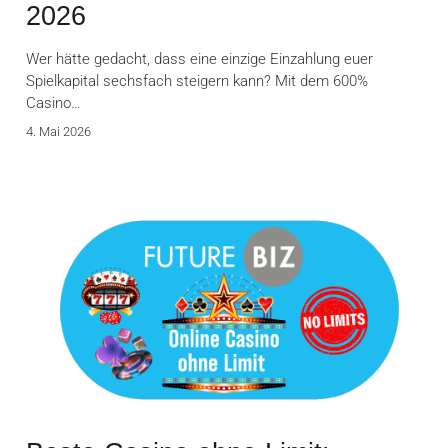
2026
Wer hätte gedacht, dass eine einzige Einzahlung euer
Spielkapital sechsfach steigern kann? Mit dem 600%
Casino…
4. Mai 2026