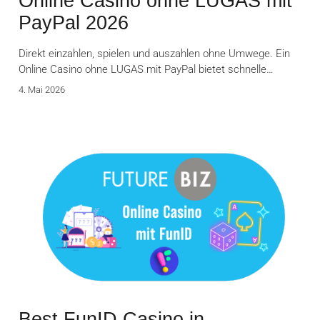
Online Casino ohne LUGAS mit
PayPal 2026
Direkt einzahlen, spielen und auszahlen ohne Umwege. Ein
Online Casino ohne LUGAS mit PayPal bietet schnelle…
4. Mai 2026
Best FunID Casino in