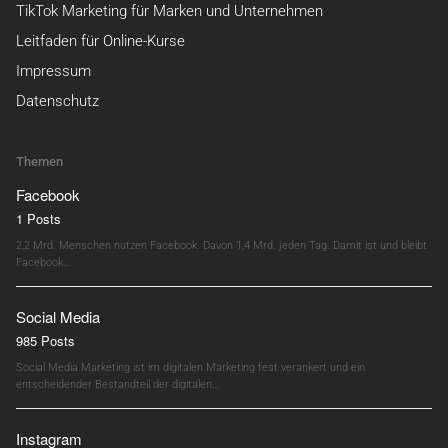
TikTok Marketing für Marken und Unternehmen
Leitfaden für Online-Kurse
Impressum
Datenschutz
Themen
Facebook
1 Posts
2,2 Mrd. Menschen nutzen Facebook. Davon 1,4 Mrd. jeden Tag. Damit ist und bleibt
Facebook…
Social Media
985 Posts
Social Media Marketing ist im digitalen Marketing fest verankert und ein
entscheidender Bestandteil der digitalen…
Instagram