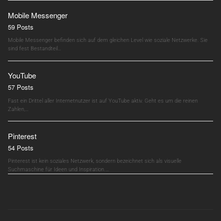
Mobile Messenger
59 Posts
Mobile Messenger befinden sich auf dem gleichen Level wie soziale Netzwerke. Sie
sind fest Bestandteil…
YouTube
57 Posts
Fast ein Drittel aller Internetnutzer ist auf YouTube aktiv. Geht es um die reinen
Zahlen,…
Pinterest
54 Posts
Pinterest ist kein soziales Netzwerk, sondern bezeichnet sich als visuelle
Suchmaschine für Ideen und Inspiration.…