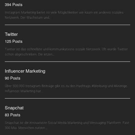
394 Posts
Instagram Marketing bietet so viele Möglichkeiten wie kaum ein anderes soziales
Netzwerk. Der Wachstum und…
Twitter
125 Posts
Twitter ist das schnellste und kommunikativste soziale Netzwerk. Oft wurde Twitter
schon abgeschrieben. Die letzen…
Influencer Marketing
90 Posts
Über 500.000 Instagram Beiträge gibt es zu den Hashtags #Werbung und #Anzeige.
Influencer Marketing hat…
Snapchat
83 Posts
Snapchat ist die innovativste Social Media Marketing und Messaging Plattform. Fast
300 Mio. Menschen nutzen…