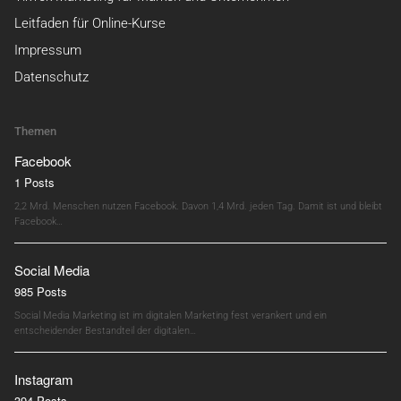
Leitfaden für Online-Kurse
Impressum
Datenschutz
Themen
Facebook
1 Posts
2,2 Mrd. Menschen nutzen Facebook. Davon 1,4 Mrd. jeden Tag. Damit ist und bleibt
Facebook…
Social Media
985 Posts
Social Media Marketing ist im digitalen Marketing fest verankert und ein
entscheidender Bestandteil der digitalen…
Instagram
394 Posts