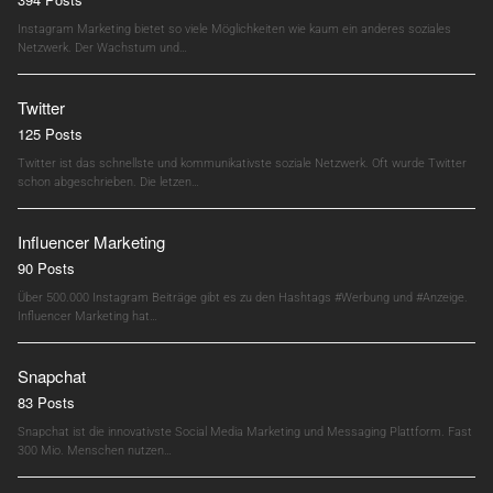
Instagram Marketing bietet so viele Möglichkeiten wie kaum ein anderes soziales
Netzwerk. Der Wachstum und…
Twitter
125 Posts
Twitter ist das schnellste und kommunikativste soziale Netzwerk. Oft wurde Twitter
schon abgeschrieben. Die letzen…
Influencer Marketing
90 Posts
Über 500.000 Instagram Beiträge gibt es zu den Hashtags #Werbung und #Anzeige.
Influencer Marketing hat…
Snapchat
83 Posts
Snapchat ist die innovativste Social Media Marketing und Messaging Plattform. Fast
300 Mio. Menschen nutzen…