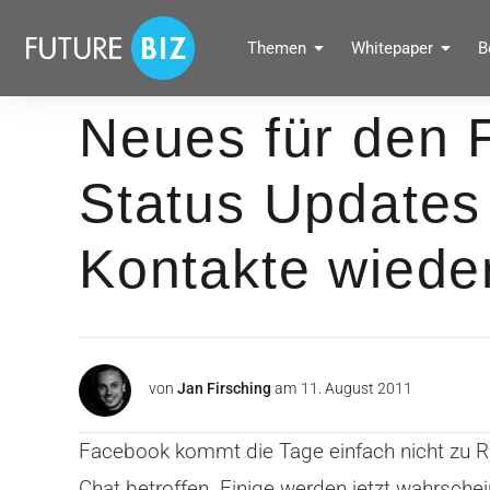
Inhalte
überspringen
FUTUREBIZ
Themen
Whitepaper
B
Social Media Marketing Blog für Unternehmen by BRANDPUNKT
Neues für den 
Status Updates
Kontakte wiede
von
Jan Firsching
am
11. August 2011
Facebook kommt die Tage einfach nicht zu Ru
Chat betroffen. Einige werden jetzt wahrsche