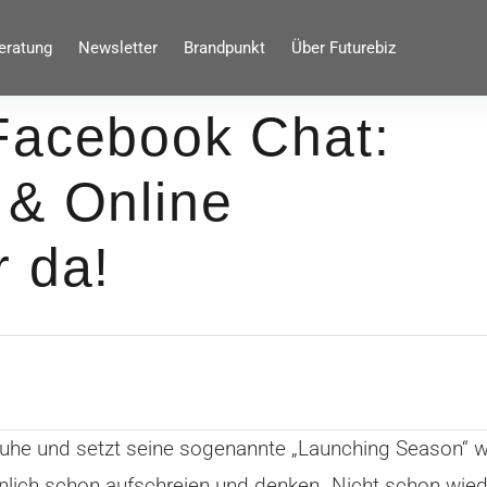
eratung
Newsletter
Brandpunkt
Über Futurebiz
Facebook Chat:
 & Online
r da!
he und setzt seine sogenannte „Launching Season“ wei
inlich schon aufschreien und denken „Nicht schon wied