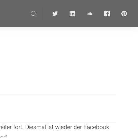
Suche
Twitter
linkedin
soundcloud
Facebook
pinteres
ter fort. Diesmal ist wieder der Facebook
er“.