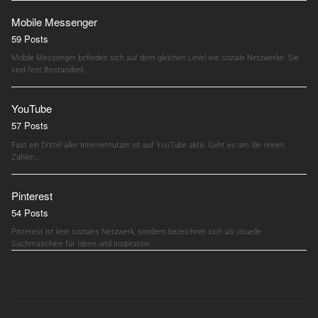
Mobile Messenger
59 Posts
Mobile Messenger befinden sich auf dem gleichen Level wie soziale Netzwerke. Sie
sind fest Bestandteil…
YouTube
57 Posts
Fast ein Drittel aller Internetnutzer ist auf YouTube aktiv. Geht es um die reinen
Zahlen,…
Pinterest
54 Posts
Pinterest ist kein soziales Netzwerk, sondern bezeichnet sich als visuelle
Suchmaschine für Ideen und Inspiration.…