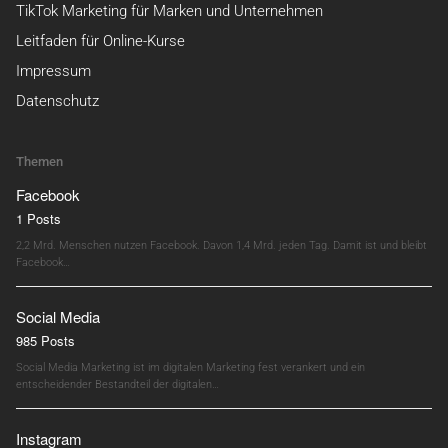
TikTok Marketing für Marken und Unternehmen
Leitfaden für Online-Kurse
Impressum
Datenschutz
Themen
Facebook
1 Posts
2,2 Mrd. Menschen nutzen Facebook. Davon 1,4 Mrd. jeden Tag. Damit ist und bleibt
Facebook…
Social Media
985 Posts
Social Media Marketing ist im digitalen Marketing fest verankert und ein
entscheidender Bestandteil der digitalen…
Instagram