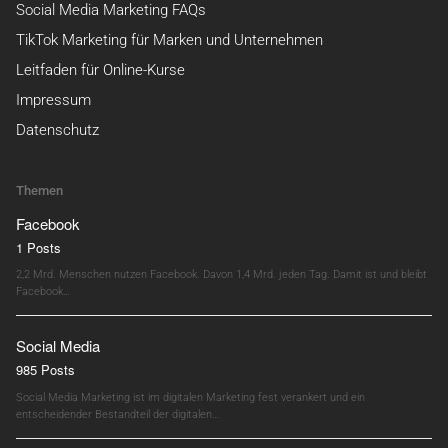
Social Media Marketing FAQs
TikTok Marketing für Marken und Unternehmen
Leitfaden für Online-Kurse
Impressum
Datenschutz
Themen
Facebook
1 Posts
2,2 Mrd. Menschen nutzen Facebook. Davon 1,4 Mrd. jeden Tag. Damit ist und bleibt
Facebook…
Social Media
985 Posts
Social Media Marketing ist im digitalen Marketing fest verankert und ein
entscheidender Bestandteil der digitalen…