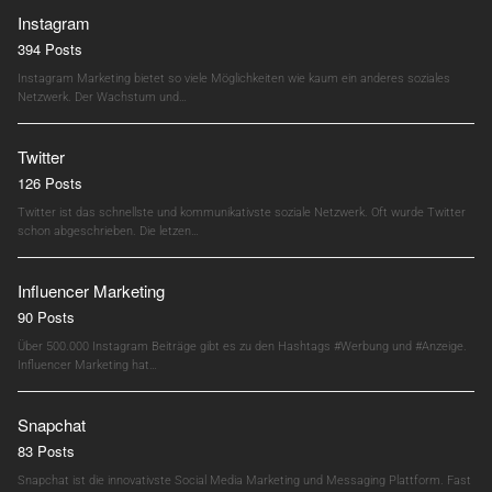
Instagram
394 Posts
Instagram Marketing bietet so viele Möglichkeiten wie kaum ein anderes soziales
Netzwerk. Der Wachstum und…
Twitter
126 Posts
Twitter ist das schnellste und kommunikativste soziale Netzwerk. Oft wurde Twitter
schon abgeschrieben. Die letzen…
Influencer Marketing
90 Posts
Über 500.000 Instagram Beiträge gibt es zu den Hashtags #Werbung und #Anzeige.
Influencer Marketing hat…
Snapchat
83 Posts
Snapchat ist die innovativste Social Media Marketing und Messaging Plattform. Fast