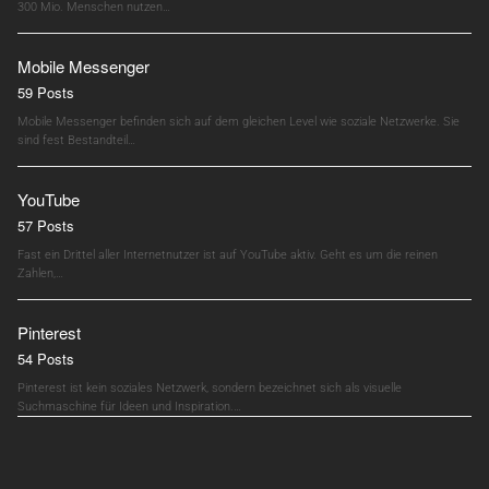
300 Mio. Menschen nutzen…
Mobile Messenger
59 Posts
Mobile Messenger befinden sich auf dem gleichen Level wie soziale Netzwerke. Sie
sind fest Bestandteil…
YouTube
57 Posts
Fast ein Drittel aller Internetnutzer ist auf YouTube aktiv. Geht es um die reinen
Zahlen,…
Pinterest
54 Posts
Pinterest ist kein soziales Netzwerk, sondern bezeichnet sich als visuelle
Suchmaschine für Ideen und Inspiration.…