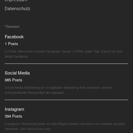
Datenschutz
Themen
Facebook
1 Posts
2,2 Mrd. Menschen nutzen Facebook. Davon 1,4 Mrd. jeden Tag. Damit ist und
bleibt Facebook…
Social Media
985 Posts
Social Media Marketing ist im digitalen Marketing fest verankert und ein
entscheidender Bestandteil der digitalen…
Instagram
394 Posts
Instagram Marketing bietet so viele Möglichkeiten wie kaum ein anderes soziales
Netzwerk. Der Wachstum und…