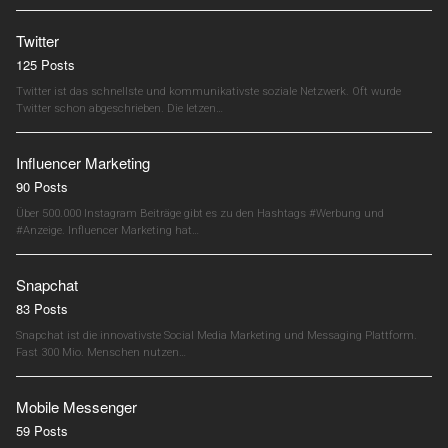
Twitter
125 Posts
Twitter ist das schnellste und kommunikativste soziale Netzwerk. Oft wurde
Twitter schon abgeschrieben. Die letzen…
Influencer Marketing
90 Posts
Über 500.000 Instagram Beiträge gibt es zu den Hashtags #Werbung und
#Anzeige. Influencer Marketing hat…
Snapchat
83 Posts
Snapchat ist die innovativste Social Media Marketing und Messaging Plattform.
Fast 300 Mio. Menschen nutzen…
Mobile Messenger
59 Posts