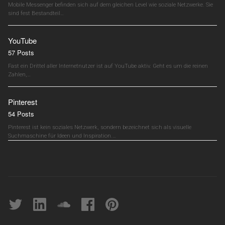
Mobile Messenger befinden sich auf dem gleichen Level wie soziale Netzwerke. Sie
sind fest Bestandteil…
YouTube
57 Posts
Fast ein Drittel aller Internetnutzer ist auf YouTube aktiv. Geht es um die reinen
Zahlen,…
Pinterest
54 Posts
Pinterest ist kein soziales Netzwerk, sondern bezeichnet sich als visuelle
Suchmaschine für Ideen und Inspiration.…
Twitter
linkedin
soundcloud
Facebook
pinterest