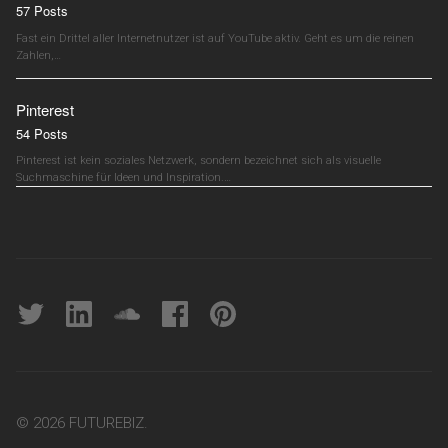
57 Posts
Fast ein Drittel aller Internetnutzer ist auf YouTube aktiv. Geht es um die reinen
Zahlen,…
Pinterest
54 Posts
Pinterest ist kein soziales Netzwerk, sondern bezeichnet sich als visuelle
Suchmaschine für Ideen und Inspiration.…
Twitter
linkedin
soundcloud
Facebook
pinterest
© 2026 FUTUREBIZ.