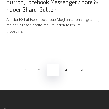
Button, Facebook Messenger Share &
neuer Share-Button
Auf der F8 hat Facebook neue Möglichkeiten vorgestellt,
mit den Nutzer Inhalte mit Freunden teilen, im…
2. Mai 2014
Seitennummerierung
der
Beiträge
3
1
2
4
…
28