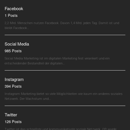
Facebook
1 Posts
2,2 Mrd. Menschen nutzen Facebook. Davon 1,4 Mrd. jeden Tag. Damit ist und
bleibt Facebook…
Social Media
985 Posts
Social Media Marketing ist im digitalen Marketing fest verankert und ein
entscheidender Bestandteil der digitalen…
Instagram
394 Posts
Instagram Marketing bietet so viele Möglichkeiten wie kaum ein anderes soziales
Netzwerk. Der Wachstum und…
Twitter
126 Posts
Twitter ist das schnellste und kommunikativste soziale Netzwerk. Oft wurde