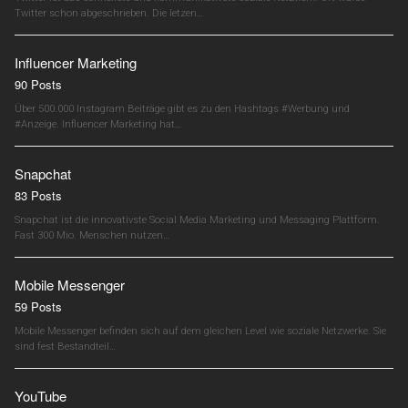
Twitter schon abgeschrieben. Die letzen…
Influencer Marketing
90 Posts
Über 500.000 Instagram Beiträge gibt es zu den Hashtags #Werbung und
#Anzeige. Influencer Marketing hat…
Snapchat
83 Posts
Snapchat ist die innovativste Social Media Marketing und Messaging Plattform.
Fast 300 Mio. Menschen nutzen…
Mobile Messenger
59 Posts
Mobile Messenger befinden sich auf dem gleichen Level wie soziale Netzwerke. Sie
sind fest Bestandteil…
YouTube