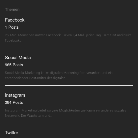
Themen
Facebook
1 Posts
2,2 Mrd. Menschen nutzen Facebook. Davon 1,4 Mrd. jeden Tag. Damit ist und bleibt
Facebook…
Social Media
985 Posts
Social Media Marketing ist im digitalen Marketing fest verankert und ein
entscheidender Bestandteil der digitalen…
Instagram
394 Posts
Instagram Marketing bietet so viele Möglichkeiten wie kaum ein anderes soziales
Netzwerk. Der Wachstum und…
Twitter