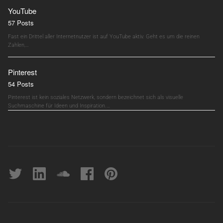
YouTube
57 Posts
Fast ein Drittel aller Internetnutzer ist auf YouTube aktiv. Geht es um die reinen
Zahlen,…
Pinterest
54 Posts
Pinterest ist kein soziales Netzwerk, sondern bezeichnet sich als visuelle
Suchmaschine für Ideen und Inspiration.…
Twitter
linkedin
soundcloud
Facebook
pinterest