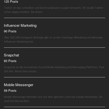
125 Posts
Twitter ist das schnellste und kommunikativste soziale Netzwerk. Oft wurde Twitter
schon abgeschrieben. Die letzen…
Influencer Marketing
90 Posts
Über 500.000 Instagram Beiträge gibt es zu den Hashtags #Werbung und #Anzeige.
Influencer Marketing hat…
Snapchat
83 Posts
Snapchat ist die innovativste Social Media Marketing und Messaging Plattform. Fast
300 Mio. Menschen nutzen…
Mobile Messenger
59 Posts
Mobile Messenger befinden sich auf dem gleichen Level wie soziale Netzwerke. Sie
sind fest Bestandteil…