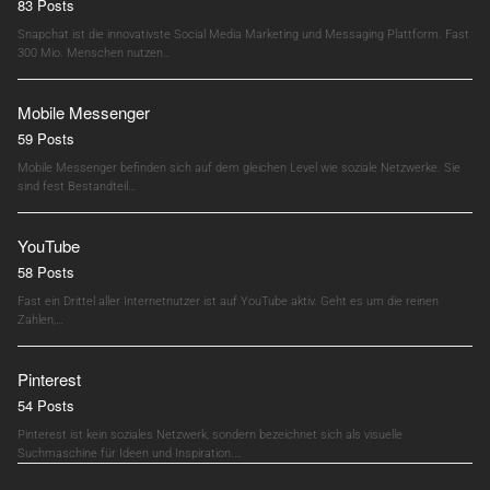
83 Posts
Snapchat ist die innovativste Social Media Marketing und Messaging Plattform. Fast
300 Mio. Menschen nutzen…
Mobile Messenger
59 Posts
Mobile Messenger befinden sich auf dem gleichen Level wie soziale Netzwerke. Sie
sind fest Bestandteil…
YouTube
58 Posts
Fast ein Drittel aller Internetnutzer ist auf YouTube aktiv. Geht es um die reinen
Zahlen,…
Pinterest
54 Posts
Pinterest ist kein soziales Netzwerk, sondern bezeichnet sich als visuelle
Suchmaschine für Ideen und Inspiration.…