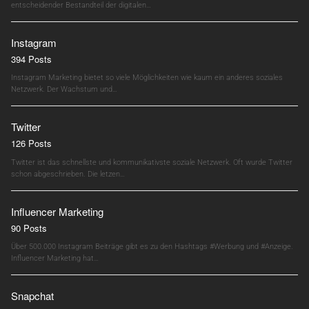
entscheidender Bestandteil der digitalen…
Instagram
394 Posts
Instagram Marketing bietet so viele Möglichkeiten wie kaum ein anderes soziales
Netzwerk. Der Wachstum und…
Twitter
126 Posts
Twitter ist das schnellste und kommunikativste soziale Netzwerk. Oft wurde Twitter
schon abgeschrieben. Die letzen…
Influencer Marketing
90 Posts
Über 500.000 Instagram Beiträge gibt es zu den Hashtags #Werbung und #Anzeige.
Influencer Marketing hat…
Snapchat