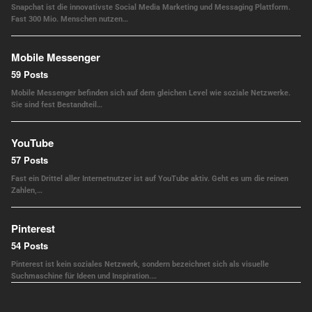
Snapchat ist die innovativste Social Media Marketing und Messaging Plattform.
Fast 300 Mio. Menschen nutzen…
Mobile Messenger
59 Posts
Mobile Messenger befinden sich auf dem gleichen Level wie soziale Netzwerke.
Sie sind fest Bestandteil…
YouTube
57 Posts
Fast ein Drittel aller Internetnutzer ist auf YouTube aktiv. Geht es um die reinen
Zahlen,…
Pinterest
54 Posts
Pinterest ist kein soziales Netzwerk, sondern bezeichnet sich als visuelle
Suchmaschine für Ideen und Inspiration.…