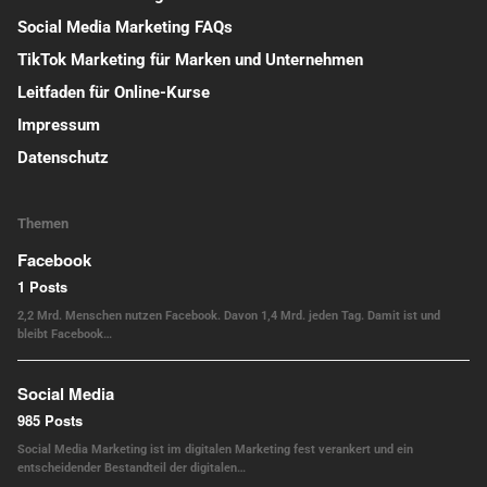
Social Media Marketing FAQs
TikTok Marketing für Marken und Unternehmen
Leitfaden für Online-Kurse
Impressum
Datenschutz
Themen
Facebook
1 Posts
2,2 Mrd. Menschen nutzen Facebook. Davon 1,4 Mrd. jeden Tag. Damit ist und
bleibt Facebook…
Social Media
985 Posts
Social Media Marketing ist im digitalen Marketing fest verankert und ein
entscheidender Bestandteil der digitalen…