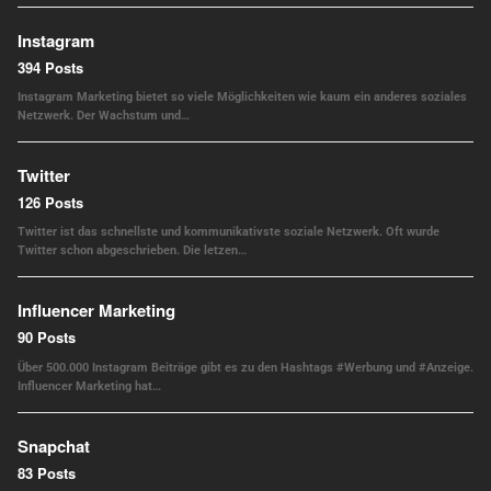
Instagram
394 Posts
Instagram Marketing bietet so viele Möglichkeiten wie kaum ein anderes soziales
Netzwerk. Der Wachstum und…
Twitter
126 Posts
Twitter ist das schnellste und kommunikativste soziale Netzwerk. Oft wurde
Twitter schon abgeschrieben. Die letzen…
Influencer Marketing
90 Posts
Über 500.000 Instagram Beiträge gibt es zu den Hashtags #Werbung und #Anzeige.
Influencer Marketing hat…
Snapchat
83 Posts