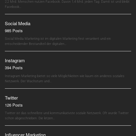
2,2 Mrd. Menschen nutzen Facebook. Davon 1,4 Mrd. jeden Tag. Damit ist und bleibt
Facebook…
Social Media
985 Posts
Social Media Marketing ist im digitalen Marketing fest verankert und ein
entscheidender Bestandteil der digitalen…
Instagram
394 Posts
Instagram Marketing bietet so viele Möglichkeiten wie kaum ein anderes soziales
Netzwerk. Der Wachstum und…
Twitter
126 Posts
Twitter ist das schnellste und kommunikativste soziale Netzwerk. Oft wurde Twitter
schon abgeschrieben. Die letzen…
Influencer Marketing