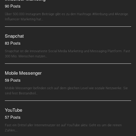
90 Posts
Über 500.000 Instagram Beiträge gibt es zu den Hashtags #Werbung und #Anzeige.
Influencer Marketing hat…
Snapchat
83 Posts
Snapchat ist die innovativste Social Media Marketing und Messaging Plattform. Fast
300 Mio. Menschen nutzen…
Mobile Messenger
59 Posts
Mobile Messenger befinden sich auf dem gleichen Level wie soziale Netzwerke. Sie
sind fest Bestandteil…
YouTube
57 Posts
Fast ein Drittel aller Internetnutzer ist auf YouTube aktiv. Geht es um die reinen
Zahlen,…