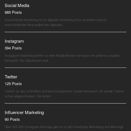
Social Media
985 Posts
Social Media Marketing ist im digitalen Marketing fest verankert und ein
entscheidender Bestandteil der digitalen…
Instagram
394 Posts
Instagram Marketing bietet so viele Möglichkeiten wie kaum ein anderes soziales
Netzwerk. Der Wachstum und…
Twitter
125 Posts
Twitter ist das schnellste und kommunikativste soziale Netzwerk. Oft wurde Twitter
schon abgeschrieben. Die letzen…
Influencer Marketing
90 Posts
Über 500.000 Instagram Beiträge gibt es zu den Hashtags #Werbung und #Anzeige.