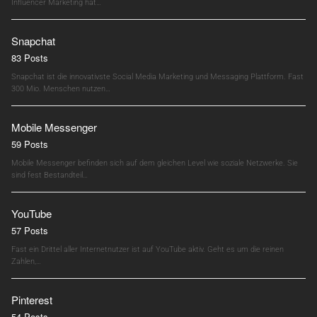
Influencer Marketing hat…
Snapchat
83 Posts
Snapchat ist die innovativste Social Media Marketing und Messaging Plattform. Fast
300 Mio. Menschen nutzen…
Mobile Messenger
59 Posts
Mobile Messenger befinden sich auf dem gleichen Level wie soziale Netzwerke. Sie
sind fest Bestandteil…
YouTube
57 Posts
Fast ein Drittel aller Internetnutzer ist auf YouTube aktiv. Geht es um die reinen
Zahlen,…
Pinterest
54 Posts