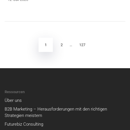
Seitennummerierung
der
Beiträge
1
2
…
127
Ressourcen
Über uns
B2B Marketing – Herausforderungen mit den richtigen
Strategien meistern
Futurebiz Consulting