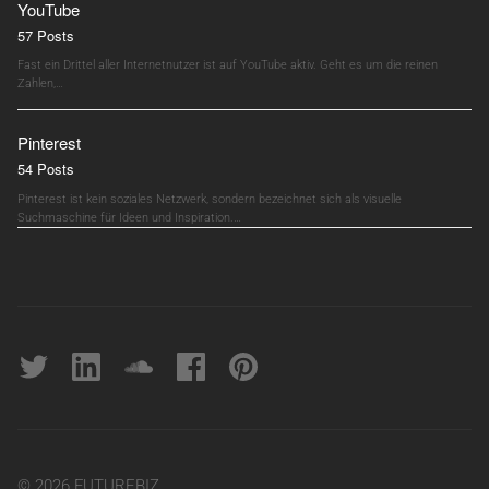
YouTube
57 Posts
Fast ein Drittel aller Internetnutzer ist auf YouTube aktiv. Geht es um die reinen
Zahlen,…
Pinterest
54 Posts
Pinterest ist kein soziales Netzwerk, sondern bezeichnet sich als visuelle
Suchmaschine für Ideen und Inspiration.…
Twitter
linkedin
soundcloud
Facebook
pinterest
© 2026 FUTUREBIZ.