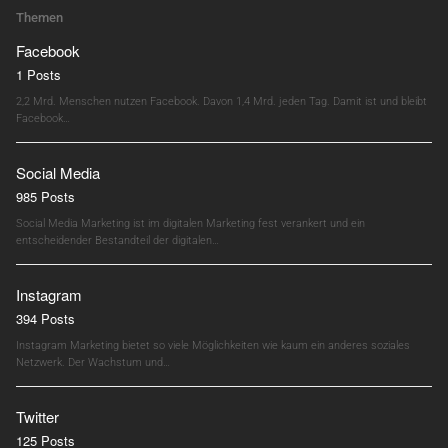
Themen
Facebook
1 Posts
2,2 Mrd. Menschen nutzen Facebook. Davon 1,4 Mrd. jeden Tag. Damit ist und bleibt
Facebook…
Social Media
985 Posts
Social Media Marketing ist im digitalen Marketing fest verankert und ein
entscheidender Bestandteil der digitalen…
Instagram
394 Posts
Instagram Marketing bietet so viele Möglichkeiten wie kaum ein anderes soziales
Netzwerk. Der Wachstum und…
Twitter
125 Posts