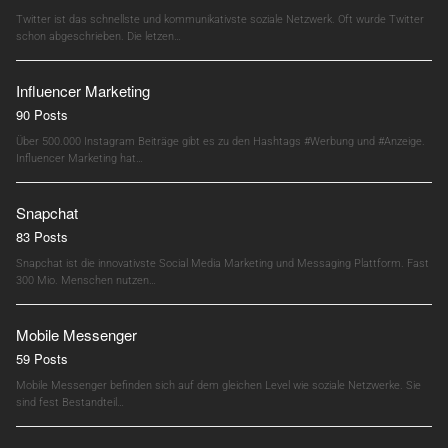
Twitter ist das schnellste und kommunikativste soziale Netzwerk. Oft wurde Twitter
schon abgeschrieben. Die letzen…
Influencer Marketing
90 Posts
Über 500.000 Instagram Beiträge gibt es zu den Hashtags #Werbung und #Anzeige.
Influencer Marketing hat…
Snapchat
83 Posts
Snapchat ist die innovativste Social Media Marketing und Messaging Plattform. Fast
300 Mio. Menschen nutzen…
Mobile Messenger
59 Posts
Mobile Messenger befinden sich auf dem gleichen Level wie soziale Netzwerke. Sie
sind fest Bestandteil…