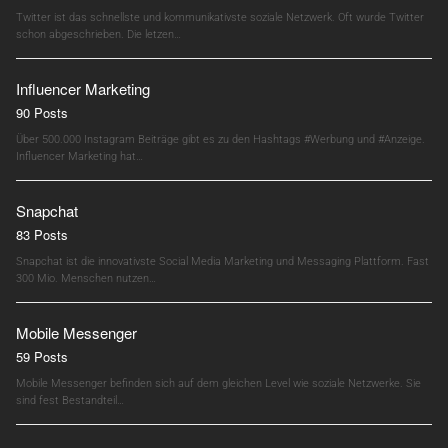
Twitter ist das schnellste und kommunikativste soziale Netzwerk. Oft wurde Twitter
schon abgeschrieben. Die letzen…
Influencer Marketing
90 Posts
Über 500.000 Instagram Beiträge gibt es zu den Hashtags #Werbung und #Anzeige.
Influencer Marketing hat…
Snapchat
83 Posts
Snapchat ist die innovativste Social Media Marketing und Messaging Plattform. Fast
300 Mio. Menschen nutzen…
Mobile Messenger
59 Posts
Mobile Messenger befinden sich auf dem gleichen Level wie soziale Netzwerke. Sie
sind fest Bestandteil…