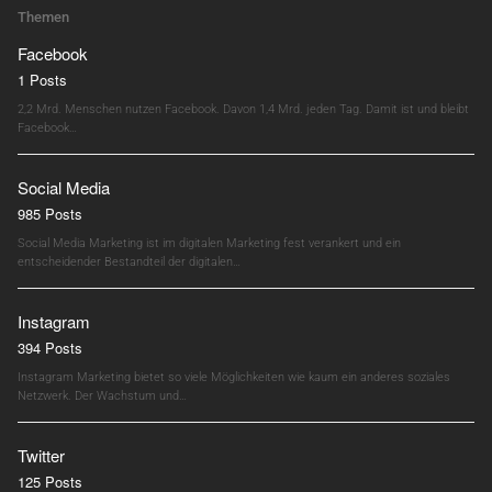
Themen
Facebook
1 Posts
2,2 Mrd. Menschen nutzen Facebook. Davon 1,4 Mrd. jeden Tag. Damit ist und bleibt
Facebook…
Social Media
985 Posts
Social Media Marketing ist im digitalen Marketing fest verankert und ein
entscheidender Bestandteil der digitalen…
Instagram
394 Posts
Instagram Marketing bietet so viele Möglichkeiten wie kaum ein anderes soziales
Netzwerk. Der Wachstum und…
Twitter
125 Posts