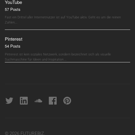
YouTube
57 Posts
Fast ein Drittel aller Internetnutzer ist auf YouTube aktiv. Geht es um die reinen
Zahlen,…
Pinterest
54 Posts
Pinterest ist kein soziales Netzwerk, sondern bezeichnet sich als visuelle
Suchmaschine für Ideen und Inspiration.…
Twitter
linkedin
soundcloud
Facebook
pinterest
© 2026 FUTUREBIZ.