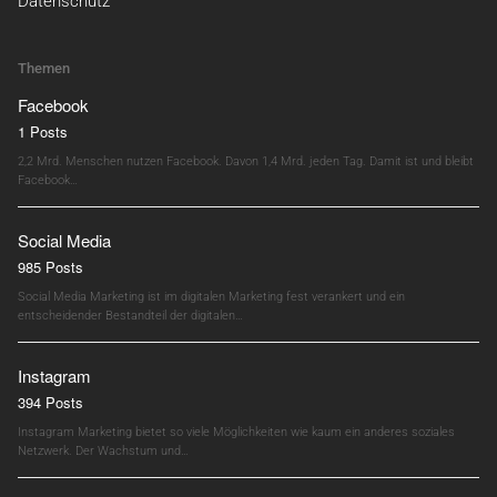
Datenschutz
Themen
Facebook
1 Posts
2,2 Mrd. Menschen nutzen Facebook. Davon 1,4 Mrd. jeden Tag. Damit ist und bleibt
Facebook…
Social Media
985 Posts
Social Media Marketing ist im digitalen Marketing fest verankert und ein
entscheidender Bestandteil der digitalen…
Instagram
394 Posts
Instagram Marketing bietet so viele Möglichkeiten wie kaum ein anderes soziales
Netzwerk. Der Wachstum und…