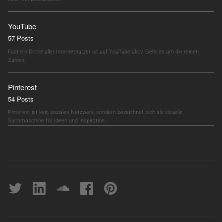
YouTube
57 Posts
Fast ein Drittel aller Internetnutzer ist auf YouTube aktiv. Geht es um die reinen
Zahlen,…
Pinterest
54 Posts
Pinterest ist kein soziales Netzwerk, sondern bezeichnet sich als visuelle
Suchmaschine für Ideen und Inspiration.…
Twitter
linkedin
soundcloud
Facebook
pinterest