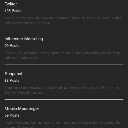
Twitter
125 Posts
Twitter ist das schnellste und kommunikativste soziale Netzwerk. Oft wurde Twitter
schon abgeschrieben. Die letzen…
Influencer Marketing
90 Posts
Über 500.000 Instagram Beiträge gibt es zu den Hashtags #Werbung und #Anzeige.
Influencer Marketing hat…
Snapchat
83 Posts
Snapchat ist die innovativste Social Media Marketing und Messaging Plattform. Fast
300 Mio. Menschen nutzen…
Mobile Messenger
59 Posts
Mobile Messenger befinden sich auf dem gleichen Level wie soziale Netzwerke. Sie
sind fest Bestandteil…