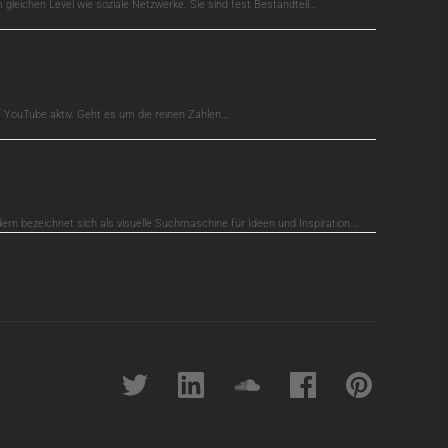
gleichen Level wie soziale Netzwerke. Sie sind fest Bestandteil…
auf YouTube aktiv. Geht es um die reinen Zahlen,…
dern bezeichnet sich als visuelle Suchmaschine für Ideen und Inspiration.…
Twitter
linkedin
soundcloud
Facebook
pinterest