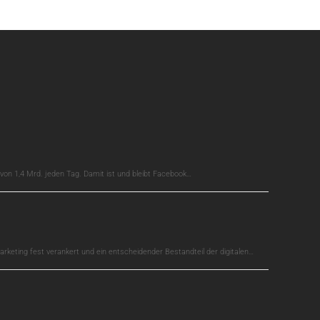
on 1,4 Mrd. jeden Tag. Damit ist und bleibt Facebook…
arketing fest verankert und ein entscheidender Bestandteil der digitalen…