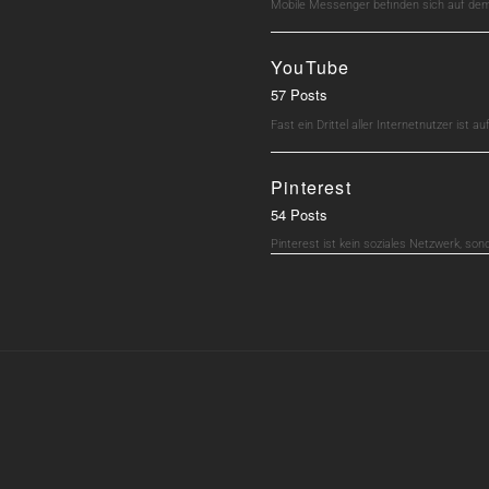
Mobile Messenger befinden sich auf dem 
YouTube
57 Posts
Fast ein Drittel aller Internetnutzer ist 
Pinterest
54 Posts
Pinterest ist kein soziales Netzwerk, son