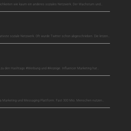
glichkeiten wie kaum ein anderes soziales Netzwerk. Der Wachstum und…
ativste soziale Netzwerk. Oft wurde Twitter schon abgeschrieben. Die letzen…
s zu den Hashtags #Werbung und #Anzeige. Influencer Marketing hat…
edia Marketing und Messaging Plattform. Fast 300 Mio. Menschen nutzen…