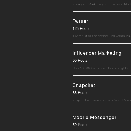
Instagram Marketing bietet so viele Mö
Twitter
125 Posts
Twitter ist das schnellste und kommunik
Influencer Marketing
90 Posts
Über 500.000 Instagram Beiträge gibt e
Snapchat
83 Posts
Snapchat ist die innovativste Social M
Mobile Messenger
59 Posts