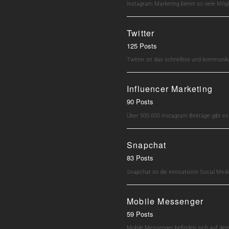
Instagram Marketing bietet so viele Mö
Twitter
125 Posts
Twitter ist das schnellste und kommunik
Influencer Marketing
90 Posts
Über 500.000 Instagram Beiträge gibt e
Snapchat
83 Posts
Snapchat ist die innovativste Social M
Mobile Messenger
59 Posts
Mobile Messenger befinden sich auf dem 