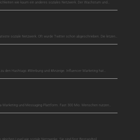
glichkeiten wie kaum ein anderes soziales Netzwerk. Der Wachstum und…
ativste soziale Netzwerk. Oft wurde Twitter schon abgeschrieben. Die letzen…
s zu den Hashtags #Werbung und #Anzeige. Influencer Marketing hat…
edia Marketing und Messaging Plattform. Fast 300 Mio. Menschen nutzen…
gleichen Level wie soziale Netzwerke. Sie sind fest Bestandteil…