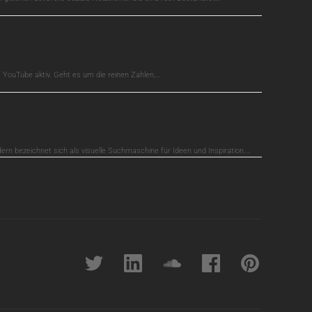
auf YouTube aktiv. Geht es um die reinen Zahlen,…
dern bezeichnet sich als visuelle Suchmaschine für Ideen und Inspiration.…
Twitter
linkedin
soundcloud
Facebook
pinterest