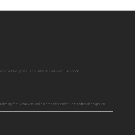
on 1,4 Mrd. jeden Tag. Damit ist und bleibt Facebook…
arketing fest verankert und ein entscheidender Bestandteil der digitalen…