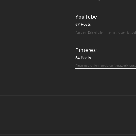
YouTube
57 Posts
Fast ein Drittel aller Internetnutzer ist 
Pinterest
54 Posts
Pinterest ist kein soziales Netzwerk, son