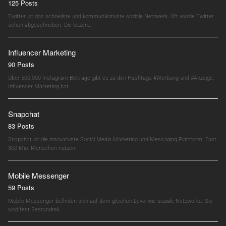
125 Posts
Twitter ist das schnellste und kommunikativste soziale Netzwerk. Oft wurde Twitter
schon abgeschrieben. Die letzen…
Influencer Marketing
90 Posts
Über 500.000 Instagram Beiträge gibt es zu den Hashtags #Werbung und #Anzeige.
Influencer Marketing hat…
Snapchat
83 Posts
Snapchat ist die innovativste Social Media Marketing und Messaging Plattform. Fast
300 Mio. Menschen nutzen…
Mobile Messenger
59 Posts
Mobile Messenger befinden sich auf dem gleichen Level wie soziale Netzwerke. Sie
sind fest Bestandteil…