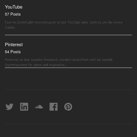
YouTube
57 Posts
Fast ein Drittel aller Internetnutzer ist auf YouTube aktiv. Geht es um die reinen
Zahlen,…
Pinterest
54 Posts
Pinterest ist kein soziales Netzwerk, sondern bezeichnet sich als visuelle
Suchmaschine für Ideen und Inspiration.…
Twitter
linkedin
soundcloud
Facebook
pinterest