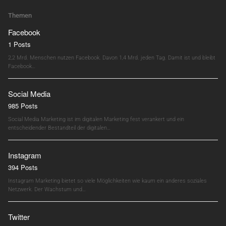
Themen
Facebook
1 Posts
2,2 Mrd. Menschen nutzen Facebook. Davon 1,4 Mrd. jeden Tag. Damit ist und bleibt
Facebook…
Social Media
985 Posts
Social Media Marketing ist im digitalen Marketing fest verankert und ein
entscheidender Bestandteil der digitalen…
Instagram
394 Posts
Instagram Marketing bietet so viele Möglichkeiten wie kaum ein anderes soziales
Netzwerk. Der Wachstum und…
Twitter