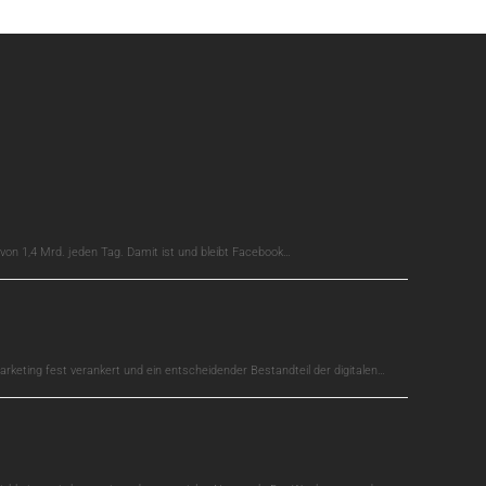
on 1,4 Mrd. jeden Tag. Damit ist und bleibt Facebook…
arketing fest verankert und ein entscheidender Bestandteil der digitalen…