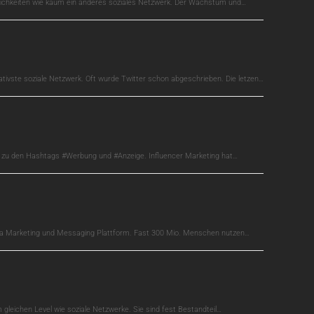
glichkeiten wie kaum ein anderes soziales Netzwerk. Der Wachstum und…
ativste soziale Netzwerk. Oft wurde Twitter schon abgeschrieben. Die letzen…
s zu den Hashtags #Werbung und #Anzeige. Influencer Marketing hat…
edia Marketing und Messaging Plattform. Fast 300 Mio. Menschen nutzen…
gleichen Level wie soziale Netzwerke. Sie sind fest Bestandteil…