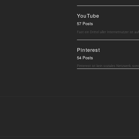
YouTube
57 Posts
Fast ein Drittel aller Internetnutzer ist 
Pinterest
54 Posts
Pinterest ist kein soziales Netzwerk, son