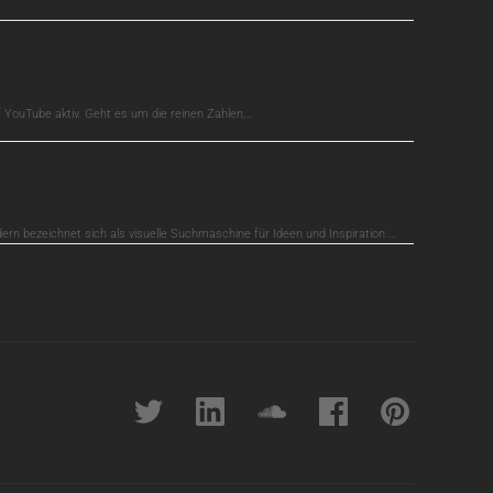
auf YouTube aktiv. Geht es um die reinen Zahlen,…
dern bezeichnet sich als visuelle Suchmaschine für Ideen und Inspiration.…
Twitter
linkedin
soundcloud
Facebook
pinterest