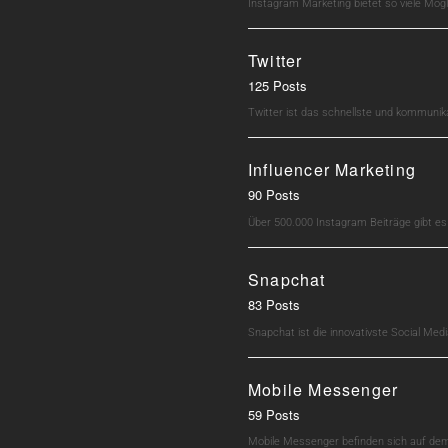
Instagram Marketing bietet so viele Mö
Twitter
125 Posts
Twitter ist das schnellste und kommunik
Influencer Marketing
90 Posts
Über 500.000 Instagram Beiträge gibt e
Snapchat
83 Posts
Snapchat ist die innovativste Social M
Mobile Messenger
59 Posts
Mobile Messenger befinden sich auf dem 