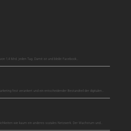
on 1,4 Mrd. jeden Tag. Damit ist und bleibt Facebook…
arketing fest verankert und ein entscheidender Bestandteil der digitalen…
glichkeiten wie kaum ein anderes soziales Netzwerk. Der Wachstum und…