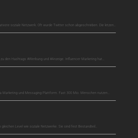
ativste soziale Netzwerk. Oft wurde Twitter schon abgeschrieben. Die letzen…
s zu den Hashtags #Werbung und #Anzeige. Influencer Marketing hat…
edia Marketing und Messaging Plattform. Fast 300 Mio. Menschen nutzen…
gleichen Level wie soziale Netzwerke. Sie sind fest Bestandteil…