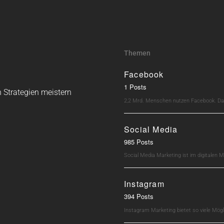
Themen
Facebook
1 Posts
 Strategien meistern
2,2 Mrd. Menschen nutzen Facebook. Dav
Social Media
985 Posts
Social Media Marketing ist im digitalen M
Instagram
394 Posts
Instagram Marketing bietet so viele Mö