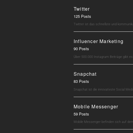
Twitter
125 Posts
Twitter ist das schnellste und kommunik
Influencer Marketing
90 Posts
Über 500.000 Instagram Beiträge gibt e
Snapchat
83 Posts
Snapchat ist die innovativste Social M
Mobile Messenger
59 Posts
Mobile Messenger befinden sich auf dem 