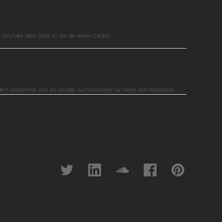
auf YouTube aktiv. Geht es um die reinen Zahlen,…
dern bezeichnet sich als visuelle Suchmaschine für Ideen und Inspiration.…
Twitter
linkedin
soundcloud
Facebook
pinterest