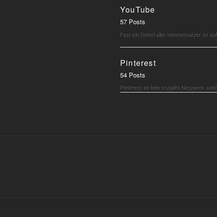
YouTube
57 Posts
Fast ein Drittel aller Internetnutzer ist 
Pinterest
54 Posts
Pinterest ist kein soziales Netzwerk, son