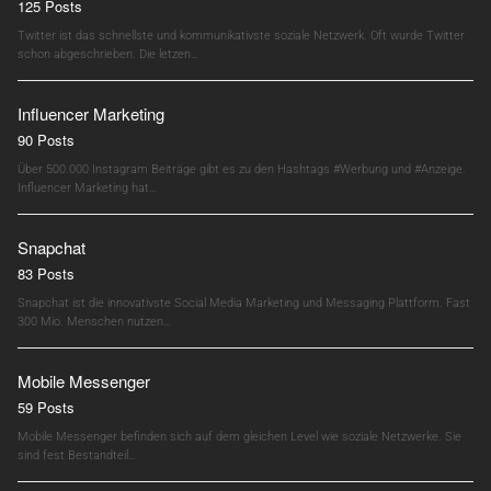
125 Posts
Twitter ist das schnellste und kommunikativste soziale Netzwerk. Oft wurde Twitter
schon abgeschrieben. Die letzen…
Influencer Marketing
90 Posts
Über 500.000 Instagram Beiträge gibt es zu den Hashtags #Werbung und #Anzeige.
Influencer Marketing hat…
Snapchat
83 Posts
Snapchat ist die innovativste Social Media Marketing und Messaging Plattform. Fast
300 Mio. Menschen nutzen…
Mobile Messenger
59 Posts
Mobile Messenger befinden sich auf dem gleichen Level wie soziale Netzwerke. Sie
sind fest Bestandteil…