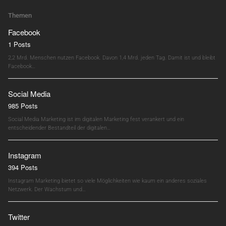
Themen
Facebook
1 Posts
2,2 Mrd. Menschen nutzen Facebook. Davon 1,4 Mrd. jeden Tag. Damit ist und bleibt
Facebook…
Social Media
985 Posts
Social Media Marketing ist im digitalen Marketing fest verankert und ein
entscheidender Bestandteil der digitalen…
Instagram
394 Posts
Instagram Marketing bietet so viele Möglichkeiten wie kaum ein anderes soziales
Netzwerk. Der Wachstum und…
Twitter