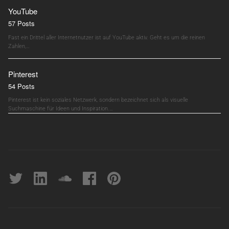
YouTube
57 Posts
Fast ein Drittel aller Internetnutzer ist auf YouTube aktiv. Geht es um die reinen
Zahlen,…
Pinterest
54 Posts
Pinterest ist kein soziales Netzwerk, sondern bezeichnet sich als visuelle
Suchmaschine für Ideen und Inspiration.…
Twitter
linkedin
soundcloud
Facebook
pinterest