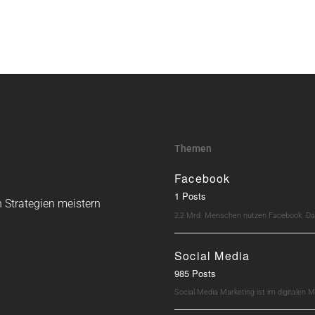
Themen
Facebook
1 Posts
 Strategien meistern
2,2 Mrd. Menschen nutzen Facebook. Dav
Social Media
985 Posts
Social Media Marketing ist im digitalen M