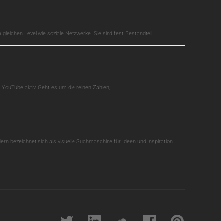
gleichen Level wie soziale Netzwerke. Sie sind fest Bestandteil…
auf YouTube aktiv. Geht es um die reinen Zahlen,…
dern bezeichnet sich als visuelle Suchmaschine für Ideen und Inspiration.…
Twitter
linkedin
soundcloud
Facebook
pinterest