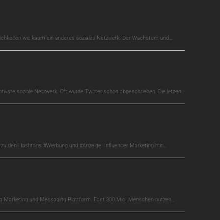
glichkeiten wie kaum ein anderes soziales Netzwerk. Der Wachstum und…
ativste soziale Netzwerk. Oft wurde Twitter schon abgeschrieben. Die letzen…
s zu den Hashtags #Werbung und #Anzeige. Influencer Marketing hat…
edia Marketing und Messaging Plattform. Fast 300 Mio. Menschen nutzen…