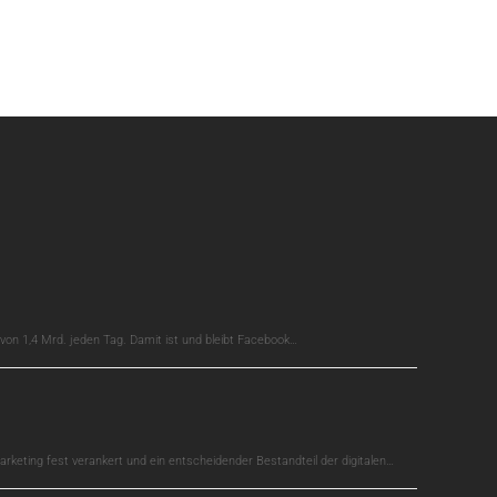
on 1,4 Mrd. jeden Tag. Damit ist und bleibt Facebook…
arketing fest verankert und ein entscheidender Bestandteil der digitalen…