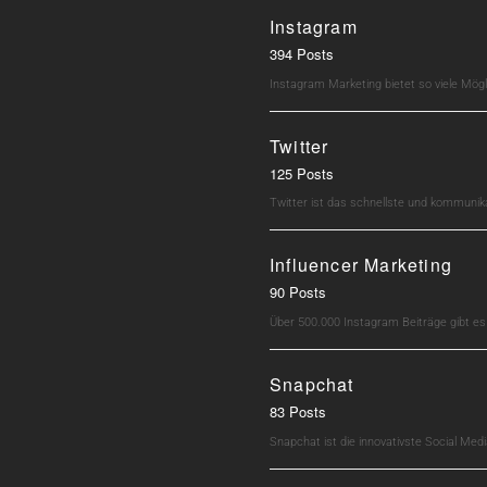
Instagram
394 Posts
Instagram Marketing bietet so viele Mö
Twitter
125 Posts
Twitter ist das schnellste und kommunik
Influencer Marketing
90 Posts
Über 500.000 Instagram Beiträge gibt e
Snapchat
83 Posts
Snapchat ist die innovativste Social M