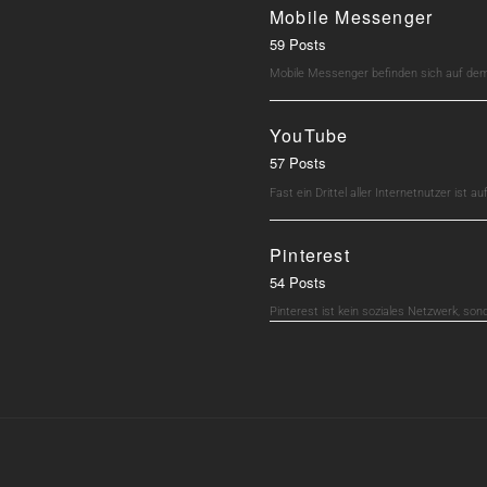
Mobile Messenger
59 Posts
Mobile Messenger befinden sich auf dem 
YouTube
57 Posts
Fast ein Drittel aller Internetnutzer ist 
Pinterest
54 Posts
Pinterest ist kein soziales Netzwerk, son