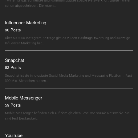
Twitter ist das schnellste und kommunikativste soziale Netzwerk. Oft wurde Twitter
schon abgeschrieben. Die letzen…
Influencer Marketing
90 Posts
Über 500.000 Instagram Beiträge gibt es zu den Hashtags #Werbung und #Anzeige.
Influencer Marketing hat…
Snapchat
83 Posts
Snapchat ist die innovativste Social Media Marketing und Messaging Plattform. Fast
300 Mio. Menschen nutzen…
Mobile Messenger
59 Posts
Mobile Messenger befinden sich auf dem gleichen Level wie soziale Netzwerke. Sie
sind fest Bestandteil…
YouTube