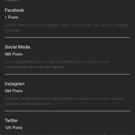
Facebook
1 Posts
2,2 Mrd. Menschen nutzen Facebook. Davon 1,4 Mrd. jeden Tag. Damit ist und bleibt
Facebook…
Social Media
985 Posts
Social Media Marketing ist im digitalen Marketing fest verankert und ein
entscheidender Bestandteil der digitalen…
Instagram
394 Posts
Instagram Marketing bietet so viele Möglichkeiten wie kaum ein anderes soziales
Netzwerk. Der Wachstum und…
Twitter
125 Posts