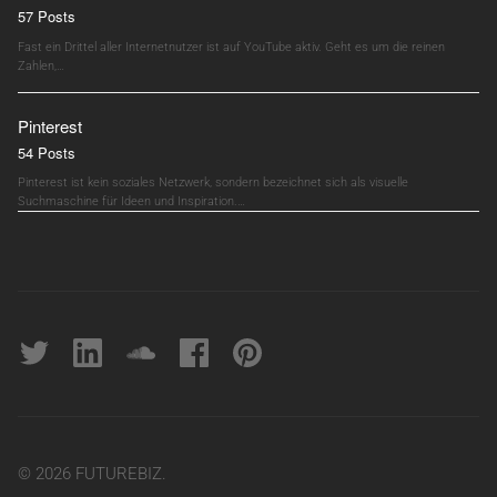
57 Posts
Fast ein Drittel aller Internetnutzer ist auf YouTube aktiv. Geht es um die reinen
Zahlen,…
Pinterest
54 Posts
Pinterest ist kein soziales Netzwerk, sondern bezeichnet sich als visuelle
Suchmaschine für Ideen und Inspiration.…
Twitter
linkedin
soundcloud
Facebook
pinterest
© 2026 FUTUREBIZ.