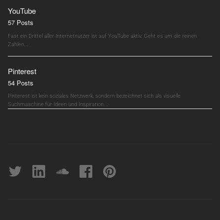
YouTube
57 Posts
Fast ein Drittel aller Internetnutzer ist auf YouTube aktiv. Geht es um die reinen
Zahlen,…
Pinterest
54 Posts
Pinterest ist kein soziales Netzwerk, sondern bezeichnet sich als visuelle
Suchmaschine für Ideen und Inspiration.…
Twitter
linkedin
soundcloud
Facebook
pinterest