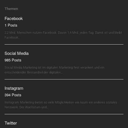
Themen
Facebook
1 Posts
2,2 Mrd. Menschen nutzen Facebook. Davon 1,4 Mrd. jeden Tag. Damit ist und bleibt
Facebook…
Social Media
985 Posts
Social Media Marketing ist im digitalen Marketing fest verankert und ein
entscheidender Bestandteil der digitalen…
Instagram
394 Posts
Instagram Marketing bietet so viele Möglichkeiten wie kaum ein anderes soziales
Netzwerk. Der Wachstum und…
Twitter