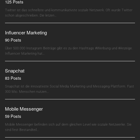
125 Posts
Twitter ist das schnellste und kommunikativste soziale Netzwerk. Oft wurde Twitter
schon abgeschrieben. Die letzen…
Influencer Marketing
90 Posts
Über 500.000 Instagram Beiträge gibt es zu den Hashtags #Werbung und #Anzeige.
Influencer Marketing hat…
Snapchat
83 Posts
Snapchat ist die innovativste Social Media Marketing und Messaging Plattform. Fast
300 Mio. Menschen nutzen…
Mobile Messenger
59 Posts
Mobile Messenger befinden sich auf dem gleichen Level wie soziale Netzwerke. Sie
sind fest Bestandteil…