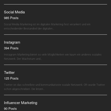
Social Media
985 Posts
Social Media Marketing ist im digitalen Marketing fest verankert und ein
entscheidender Bestandteil der digitalen…
Instagram
394 Posts
Instagram Marketing bietet so viele Möglichkeiten wie kaum ein anderes soziales
Netzwerk. Der Wachstum und…
Twitter
125 Posts
Twitter ist das schnellste und kommunikativste soziale Netzwerk. Oft wurde Twitter
schon abgeschrieben. Die letzen…
Influencer Marketing
90 Posts