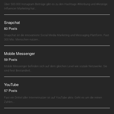
Über 500.000 Instagram Beiträge gibt es zu den Hashtags #Werbung und #Anzeige.
Influencer Marketing hat…
Snapchat
83 Posts
Snapchat ist die innovativste Social Media Marketing und Messaging Plattform. Fast
300 Mio. Menschen nutzen…
Mobile Messenger
59 Posts
Mobile Messenger befinden sich auf dem gleichen Level wie soziale Netzwerke. Sie
sind fest Bestandteil…
YouTube
57 Posts
Fast ein Drittel aller Internetnutzer ist auf YouTube aktiv. Geht es um die reinen
Zahlen,…