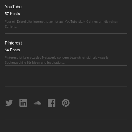
YouTube
57 Posts
Fast ein Drittel aller Internetnutzer ist auf YouTube aktiv. Geht es um die reinen
Zahlen,…
Pinterest
54 Posts
Pinterest ist kein soziales Netzwerk, sondern bezeichnet sich als visuelle
Suchmaschine für Ideen und Inspiration.…
Twitter
linkedin
soundcloud
Facebook
pinterest