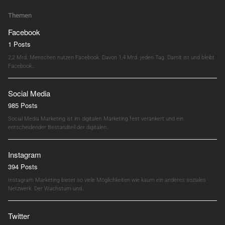
Themen
Facebook
1 Posts
2,2 Mrd. Menschen nutzen Facebook. Davon 1,4 Mrd. jeden Tag. Damit ist und bleibt
Facebook…
Social Media
985 Posts
Social Media Marketing ist im digitalen Marketing fest verankert und ein
entscheidender Bestandteil der digitalen…
Instagram
394 Posts
Instagram Marketing bietet so viele Möglichkeiten wie kaum ein anderes soziales
Netzwerk. Der Wachstum und…
Twitter