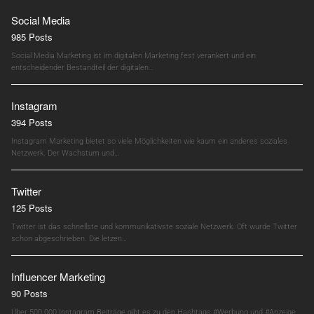
Social Media
985 Posts
Social Media Marketing ist im digitalen Marketing fest verankert und ein
entscheidender Bestandteil der digitalen…
Instagram
394 Posts
Instagram Marketing bietet so viele Möglichkeiten wie kaum ein anderes soziales
Netzwerk. Der Wachstum und…
Twitter
125 Posts
Twitter ist das schnellste und kommunikativste soziale Netzwerk. Oft wurde Twitter
schon abgeschrieben. Die letzen…
Influencer Marketing
90 Posts
Über 500.000 Instagram Beiträge gibt es zu den Hashtags #Werbung und #Anzeige.