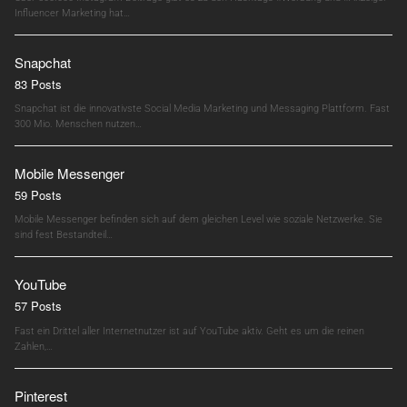
Influencer Marketing hat…
Snapchat
83 Posts
Snapchat ist die innovativste Social Media Marketing und Messaging Plattform. Fast
300 Mio. Menschen nutzen…
Mobile Messenger
59 Posts
Mobile Messenger befinden sich auf dem gleichen Level wie soziale Netzwerke. Sie
sind fest Bestandteil…
YouTube
57 Posts
Fast ein Drittel aller Internetnutzer ist auf YouTube aktiv. Geht es um die reinen
Zahlen,…
Pinterest