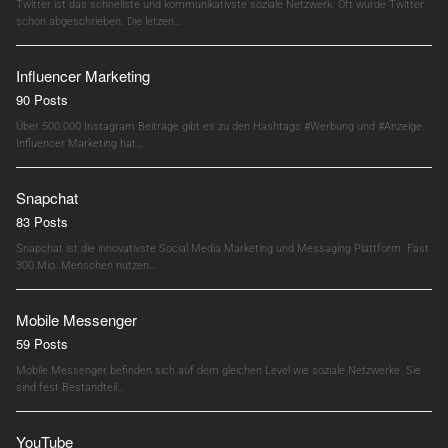
Twitter ist das schnellste und kommunikativste soziale Netzwerk. Oft wurde Twitter
schon abgeschrieben. Die letzen…
Influencer Marketing
90 Posts
Über 500.000 Instagram Beiträge gibt es zu den Hashtags #Werbung und #Anzeige.
Influencer Marketing hat…
Snapchat
83 Posts
Snapchat ist die innovativste Social Media Marketing und Messaging Plattform. Fast
300 Mio. Menschen nutzen…
Mobile Messenger
59 Posts
Mobile Messenger befinden sich auf dem gleichen Level wie soziale Netzwerke. Sie
sind fest Bestandteil…
YouTube