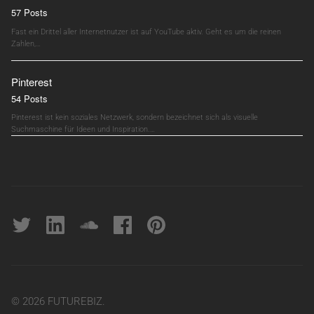
57 Posts
Fast ein Drittel aller Internetnutzer ist auf YouTube aktiv. Geht es um die reinen
Zahlen,…
Pinterest
54 Posts
Pinterest ist kein soziales Netzwerk, sondern bezeichnet sich als visuelle
Suchmaschine für Ideen und Inspiration.…
Twitter
linkedin
soundcloud
Facebook
pinterest
© 2026 FUTUREBIZ.