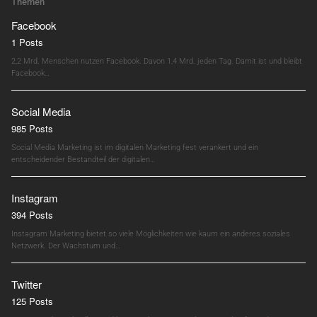
Themen
Facebook
1 Posts
2,2 Mrd. Menschen nutzen Facebook. Davon 1,4 Mrd. jeden Tag. Damit ist und bleibt
Facebook…
Social Media
985 Posts
Social Media Marketing ist im digitalen Marketing fest verankert und ein
entscheidender Bestandteil der digitalen…
Instagram
394 Posts
Instagram Marketing bietet so viele Möglichkeiten wie kaum ein anderes soziales
Netzwerk. Der Wachstum und…
Twitter
125 Posts