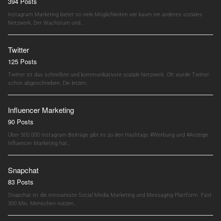
394 Posts
Instagram Marketing bietet so viele Möglichkeiten wie kaum ein anderes soziales
Netzwerk. Der Wachstum und…
Twitter
125 Posts
Twitter ist das schnellste und kommunikativste soziale Netzwerk. Oft wurde Twitter
schon abgeschrieben. Die letzen…
Influencer Marketing
90 Posts
Über 500.000 Instagram Beiträge gibt es zu den Hashtags #Werbung und #Anzeige.
Influencer Marketing hat…
Snapchat
83 Posts
Snapchat ist die innovativste Social Media Marketing und Messaging Plattform. Fast
300 Mio. Menschen nutzen…