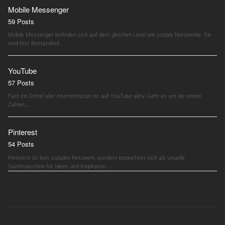
Mobile Messenger
59 Posts
Mobile Messenger befinden sich auf dem gleichen Level wie soziale Netzwerke. Sie
sind fest Bestandteil…
YouTube
57 Posts
Fast ein Drittel aller Internetnutzer ist auf YouTube aktiv. Geht es um die reinen
Zahlen,…
Pinterest
54 Posts
Pinterest ist kein soziales Netzwerk, sondern bezeichnet sich als visuelle
Suchmaschine für Ideen und Inspiration.…