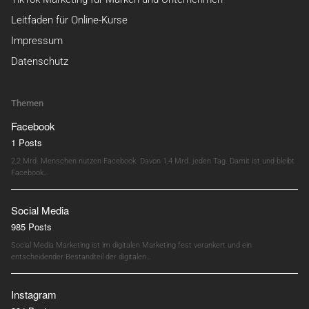
Leitfaden für Online-Kurse
Impressum
Datenschutz
Themen
Facebook
1 Posts
2,2 Mrd. Menschen nutzen Facebook. Davon 1,4 Mrd. jeden Tag. Damit ist und bleibt
Facebook…
Social Media
985 Posts
Social Media Marketing ist im digitalen Marketing fest verankert und ein
entscheidender Bestandteil der digitalen…
Instagram