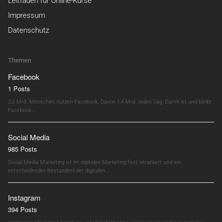
Leitfaden für Online-Kurse
Impressum
Datenschutz
Themen
Facebook
1 Posts
2,2 Mrd. Menschen nutzen Facebook. Davon 1,4 Mrd. jeden Tag. Damit ist und bleibt
Facebook…
Social Media
985 Posts
Social Media Marketing ist im digitalen Marketing fest verankert und ein
entscheidender Bestandteil der digitalen…
Instagram
394 Posts