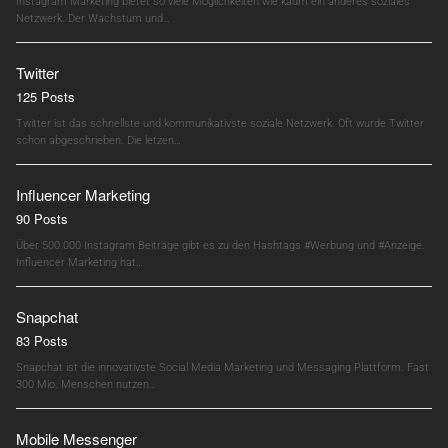
Instagram Marketing bietet so viele Möglichkeiten wie kaum ein anderes soziales
Netzwerk. Der Wachstum und…
Twitter
125 Posts
Twitter ist das schnellste und kommunikativste soziale Netzwerk. Oft wurde Twitter
schon abgeschrieben. Die letzen…
Influencer Marketing
90 Posts
Über 500.000 Instagram Beiträge gibt es zu den Hashtags #Werbung und #Anzeige.
Influencer Marketing hat…
Snapchat
83 Posts
Snapchat ist die innovativste Social Media Marketing und Messaging Plattform. Fast
300 Mio. Menschen nutzen…
Mobile Messenger