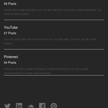
59 Posts
Mobile Messenger befinden sich auf dem gleichen Level wie soziale Netzwerke. Sie
sind fest Bestandteil…
YouTube
57 Posts
Fast ein Drittel aller Internetnutzer ist auf YouTube aktiv. Geht es um die reinen
Zahlen,…
Pinterest
54 Posts
Pinterest ist kein soziales Netzwerk, sondern bezeichnet sich als visuelle
Suchmaschine für Ideen und Inspiration.…
Twitter
linkedin
soundcloud
Facebook
pinterest