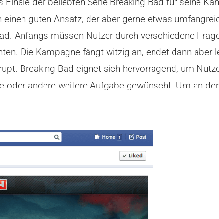
inale der beliebten Serie Breaking Bad für seine Kampa
 einen guten Ansatz, der aber gerne etwas umfangrei
Bad. Anfangs müssen Nutzer durch verschiedene Frag
hten. Die Kampagne fängt witzig an, endet dann aber lei
pt. Breaking Bad eignet sich hervorragend, um Nutzer
ine oder andere weitere Aufgabe gewünscht. Um an de