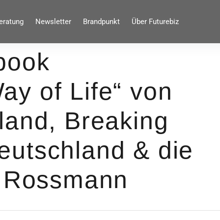
eratung
Newsletter
Brandpunkt
Über Futurebiz
book
y of Life“ von
land, Breaking
utschland & die
n Rossmann