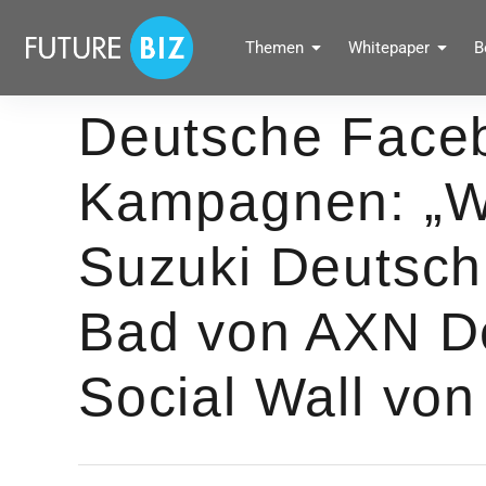
Inhalte
überspringen
FUTUREBIZ
Themen
Whitepaper
B
Social Media Marketing Blog für Unternehmen by BRANDPUNKT
Deutsche Face
Kampagnen: „Wa
Suzuki Deutsch
Bad von AXN De
Social Wall vo