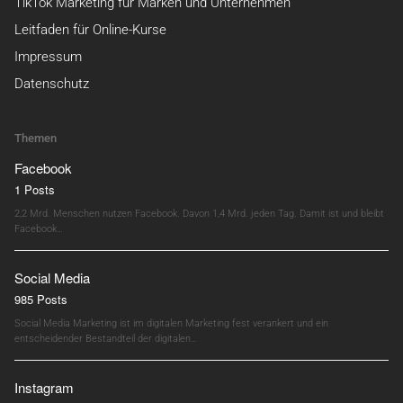
TikTok Marketing für Marken und Unternehmen
Leitfaden für Online-Kurse
Impressum
Datenschutz
Themen
Facebook
1 Posts
2,2 Mrd. Menschen nutzen Facebook. Davon 1,4 Mrd. jeden Tag. Damit ist und bleibt
Facebook…
Social Media
985 Posts
Social Media Marketing ist im digitalen Marketing fest verankert und ein
entscheidender Bestandteil der digitalen…
Instagram