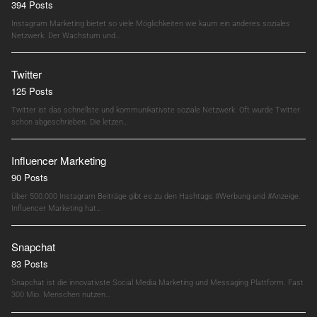
394 Posts
Instagram Marketing bietet so viele Möglichkeiten wie kaum ein anderes soziales
Netzwerk. Der Wachstum und…
Twitter
125 Posts
Twitter ist das schnellste und kommunikativste soziale Netzwerk. Oft wurde Twitter
schon abgeschrieben. Die letzen…
Influencer Marketing
90 Posts
Über 500.000 Instagram Beiträge gibt es zu den Hashtags #Werbung und #Anzeige.
Influencer Marketing hat…
Snapchat
83 Posts
Snapchat ist die innovativste Social Media Marketing und Messaging Plattform. Fast
300 Mio. Menschen nutzen…