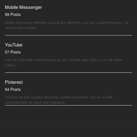
Mobile Messenger
59 Posts
Mobile Messenger befinden sich auf dem gleichen Level wie soziale Netzwerke. Sie
sind fest Bestandteil…
YouTube
57 Posts
Fast ein Drittel aller Internetnutzer ist auf YouTube aktiv. Geht es um die reinen
Zahlen,…
Pinterest
54 Posts
Pinterest ist kein soziales Netzwerk, sondern bezeichnet sich als visuelle
Suchmaschine für Ideen und Inspiration.…