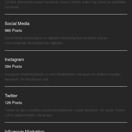
2,2 Mrd. Menschen nutzen Facebook. Davon 1,4 Mrd. jeden Tag. Damit ist und bleibt
Facebook…
Social Media
985 Posts
Social Media Marketing ist im digitalen Marketing fest verankert und ein
entscheidender Bestandteil der digitalen…
Instagram
394 Posts
Instagram Marketing bietet so viele Möglichkeiten wie kaum ein anderes soziales
Netzwerk. Der Wachstum und…
Twitter
126 Posts
Twitter ist das schnellste und kommunikativste soziale Netzwerk. Oft wurde Twitter
schon abgeschrieben. Die letzen…
Influencer Marketing