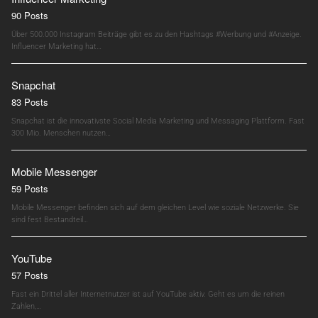
90 Posts
Über 500.000 Instagram Beiträge gibt es zu den Hashtags #Werbung und #Anzeige.
Influencer Marketing hat…
Snapchat
83 Posts
Snapchat ist die innovativste Social Media Marketing und Messaging Plattform. Fast
300 Mio. Menschen nutzen…
Mobile Messenger
59 Posts
Mobile Messenger befinden sich auf dem gleichen Level wie soziale Netzwerke. Sie
sind fest Bestandteil…
YouTube
57 Posts
Fast ein Drittel aller Internetnutzer ist auf YouTube aktiv. Geht es um die reinen
Zahlen,…