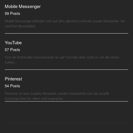
Mobile Messenger
59 Posts
Mobile Messenger befinden sich auf dem gleichen Level wie soziale Netzwerke. Sie
sind fest Bestandteil…
YouTube
57 Posts
Fast ein Drittel aller Internetnutzer ist auf YouTube aktiv. Geht es um die reinen
Zahlen,…
Pinterest
54 Posts
Pinterest ist kein soziales Netzwerk, sondern bezeichnet sich als visuelle
Suchmaschine für Ideen und Inspiration.…