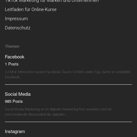
TikTok Marketing für Marken und Unternehmen
Leitfaden für Online-Kurse
Impressum
Datenschutz
Themen
Facebook
1 Posts
2,2 Mrd. Menschen nutzen Facebook. Davon 1,4 Mrd. jeden Tag. Damit ist und bleibt
Facebook…
Social Media
985 Posts
Social Media Marketing ist im digitalen Marketing fest verankert und ein
entscheidender Bestandteil der digitalen…
Instagram