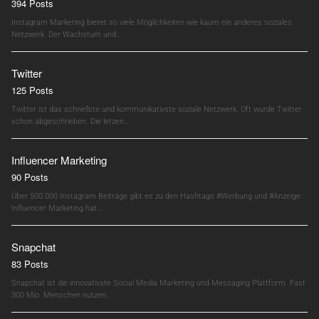
394 Posts
Instagram Marketing bietet so viele Möglichkeiten wie kaum ein anderes soziales
Netzwerk. Der Wachstum und…
Twitter
125 Posts
Twitter ist das schnellste und kommunikativste soziale Netzwerk. Oft wurde Twitter
schon abgeschrieben. Die letzen…
Influencer Marketing
90 Posts
Über 500.000 Instagram Beiträge gibt es zu den Hashtags #Werbung und #Anzeige.
Influencer Marketing hat…
Snapchat
83 Posts
Snapchat ist die innovativste Social Media Marketing und Messaging Plattform. Fast
300 Mio. Menschen nutzen…