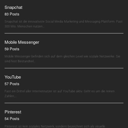
Snapchat
83 Posts
Snapchat ist die innovativste Social Media Marketing und Messaging Plattform. Fast
300 Mio. Menschen nutzen…
Mobile Messenger
59 Posts
Mobile Messenger befinden sich auf dem gleichen Level wie soziale Netzwerke. Sie
sind fest Bestandteil…
YouTube
57 Posts
Fast ein Drittel aller Internetnutzer ist auf YouTube aktiv. Geht es um die reinen
Zahlen,…
Pinterest
54 Posts
Pinterest ist kein soziales Netzwerk, sondern bezeichnet sich als visuelle