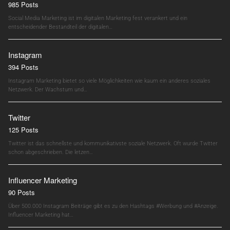
985 Posts
Social Media Marketing ist im digitalen Marketing fest verankert und ein
entscheidender Bestandteil der digitalen…
Instagram
394 Posts
Instagram Marketing bietet so viele Möglichkeiten wie kaum ein anderes soziales
Netzwerk. Der Wachstum und…
Twitter
125 Posts
Twitter ist das schnellste und kommunikativste soziale Netzwerk. Oft wurde Twitter
schon abgeschrieben. Die letzen…
Influencer Marketing
90 Posts
Über 500.000 Instagram Beiträge gibt es zu den Hashtags #Werbung und #Anzeige.
Influencer Marketing hat…