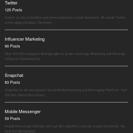
Twitter
125 Posts
Twitter ist das schnellste und kommunikativste soziale Netzwerk. Oft wurde Twitter
schon abgeschrieben. Die letzen…
Influencer Marketing
90 Posts
Über 500.000 Instagram Beiträge gibt es zu den Hashtags #Werbung und #Anzeige.
Influencer Marketing hat…
Snapchat
83 Posts
Snapchat ist die innovativste Social Media Marketing und Messaging Plattform. Fast
300 Mio. Menschen nutzen…
Mobile Messenger
59 Posts
Mobile Messenger befinden sich auf dem gleichen Level wie soziale Netzwerke. Sie
sind fest Bestandteil…