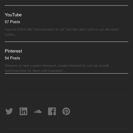
YouTube
57 Posts
Fast ein Drittel aller Internetnutzer ist auf YouTube aktiv. Geht es um die reinen
Zahlen,…
Pinterest
54 Posts
Pinterest ist kein soziales Netzwerk, sondern bezeichnet sich als visuelle
Suchmaschine für Ideen und Inspiration.…
Twitter
linkedin
soundcloud
Facebook
pinterest