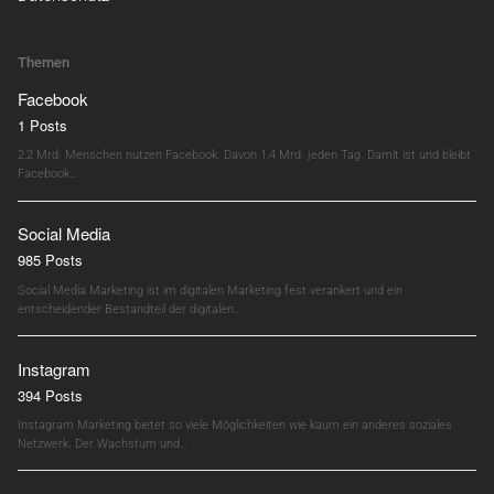
Themen
Facebook
1 Posts
2,2 Mrd. Menschen nutzen Facebook. Davon 1,4 Mrd. jeden Tag. Damit ist und bleibt
Facebook…
Social Media
985 Posts
Social Media Marketing ist im digitalen Marketing fest verankert und ein
entscheidender Bestandteil der digitalen…
Instagram
394 Posts
Instagram Marketing bietet so viele Möglichkeiten wie kaum ein anderes soziales
Netzwerk. Der Wachstum und…