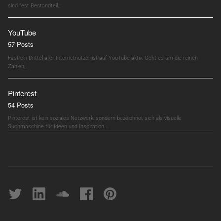
sind fest Bestandteil…
YouTube
57 Posts
Fast ein Drittel aller Internetnutzer ist auf YouTube aktiv. Geht es um die reinen
Zahlen,…
Pinterest
54 Posts
Pinterest ist kein soziales Netzwerk, sondern bezeichnet sich als visuelle
Suchmaschine für Ideen und Inspiration.…
Twitter
linkedin
soundcloud
Facebook
pinterest