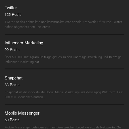
Twitter
125 Posts
Twitter ist das schnellste und kommunikativste soziale Netzwerk. Oft wurde Twitter
schon abgeschrieben. Die letzen…
Influencer Marketing
90 Posts
Über 500.000 Instagram Beiträge gibt es zu den Hashtags #Werbung und #Anzeige.
Influencer Marketing hat…
Snapchat
83 Posts
Snapchat ist die innovativste Social Media Marketing und Messaging Plattform. Fast
300 Mio. Menschen nutzen…
Mobile Messenger
59 Posts
Mobile Messenger befinden sich auf dem gleichen Level wie soziale Netzwerke. Sie