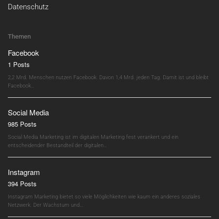
Datenschutz
Themen
Facebook
1 Posts
2,2 Mrd. Menschen nutzen Facebook. Davon 1,4 Mrd. jeden Tag. Damit ist und bleibt
Facebook…
Social Media
985 Posts
Social Media Marketing ist im digitalen Marketing fest verankert und ein
entscheidender Bestandteil der digitalen…
Instagram
394 Posts
Instagram Marketing bietet so viele Möglichkeiten wie kaum ein anderes soziales
Netzwerk. Der Wachstum und…