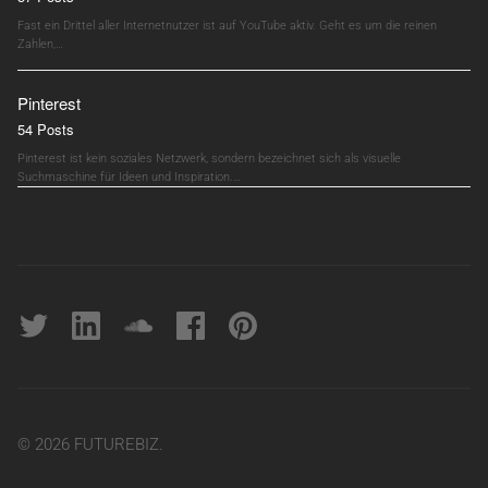
Fast ein Drittel aller Internetnutzer ist auf YouTube aktiv. Geht es um die reinen
Zahlen,…
Pinterest
54 Posts
Pinterest ist kein soziales Netzwerk, sondern bezeichnet sich als visuelle
Suchmaschine für Ideen und Inspiration.…
Twitter
linkedin
soundcloud
Facebook
pinterest
© 2026 FUTUREBIZ.