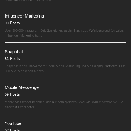
Influencer Marketing
90 Posts
Über 500.000 Instagram Beiträge gibt es zu den Hashtags #Werbung und #Anzeige.
Influencer Marketing hat…
Snapchat
83 Posts
Snapchat ist die innovativste Social Media Marketing und Messaging Plattform. Fast
300 Mio. Menschen nutzen…
Mobile Messenger
59 Posts
Mobile Messenger befinden sich auf dem gleichen Level wie soziale Netzwerke. Sie
sind fest Bestandteil…
YouTube
57 Posts