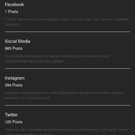
Facebook
1 Posts
2,2 Mrd. Menschen nutzen Facebook. Davon 1,4 Mrd. jeden Tag. Damit ist und bleibt
Facebook…
Social Media
985 Posts
Social Media Marketing ist im digitalen Marketing fest verankert und ein
entscheidender Bestandteil der digitalen…
Instagram
394 Posts
Instagram Marketing bietet so viele Möglichkeiten wie kaum ein anderes soziales
Netzwerk. Der Wachstum und…
Twitter
125 Posts
Twitter ist das schnellste und kommunikativste soziale Netzwerk. Oft wurde Twitter
schon abgeschrieben. Die letzen…