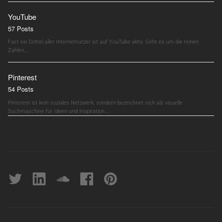
YouTube
57 Posts
Fast ein Drittel aller Internetnutzer ist auf YouTube aktiv. Geht es um die reinen
Zahlen,…
Pinterest
54 Posts
Pinterest ist kein soziales Netzwerk, sondern bezeichnet sich als visuelle
Suchmaschine für Ideen und Inspiration.…
Twitter
linkedin
soundcloud
Facebook
pinterest