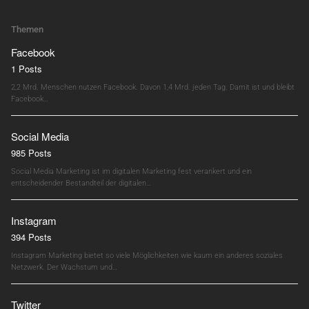
Themen
Facebook
1 Posts
2,2 Mrd. Menschen nutzen Facebook. Davon 1,4 Mrd. jeden Tag. Damit ist und bleibt
Facebook…
Social Media
985 Posts
Social Media Marketing ist im digitalen Marketing fest verankert und ein
entscheidender Bestandteil der digitalen…
Instagram
394 Posts
Instagram Marketing bietet so viele Möglichkeiten wie kaum ein anderes soziales
Netzwerk. Der Wachstum und…
Twitter