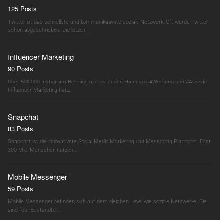
125 Posts
Twitter ist das schnellste und kommunikativste soziale Netzwerk. Oft wurde Twitter
schon abgeschrieben. Die letzen…
Influencer Marketing
90 Posts
Über 500.000 Instagram Beiträge gibt es zu den Hashtags #Werbung und #Anzeige.
Influencer Marketing hat…
Snapchat
83 Posts
Snapchat ist die innovativste Social Media Marketing und Messaging Plattform. Fast
300 Mio. Menschen nutzen…
Mobile Messenger
59 Posts
Mobile Messenger befinden sich auf dem gleichen Level wie soziale Netzwerke. Sie
sind fest Bestandteil…