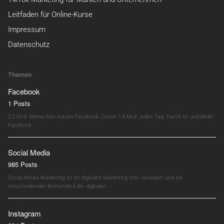
Leitfaden für Online-Kurse
Impressum
Datenschutz
Themen
Facebook
1 Posts
2,2 Mrd. Menschen nutzen Facebook. Davon 1,4 Mrd. jeden Tag. Damit ist und bleibt
Facebook…
Social Media
985 Posts
Social Media Marketing ist im digitalen Marketing fest verankert und ein
entscheidender Bestandteil der digitalen…
Instagram