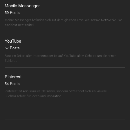
Mobile Messenger
59 Posts
Mobile Messenger befinden sich auf dem gleichen Level wie soziale Netzwerke. Sie
sind fest Bestandteil…
YouTube
57 Posts
Fast ein Drittel aller Internetnutzer ist auf YouTube aktiv. Geht es um die reinen
Zahlen,…
Pinterest
54 Posts
Pinterest ist kein soziales Netzwerk, sondern bezeichnet sich als visuelle
Suchmaschine für Ideen und Inspiration.…