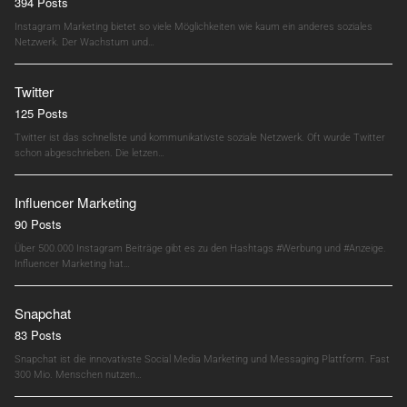
394 Posts
Instagram Marketing bietet so viele Möglichkeiten wie kaum ein anderes soziales
Netzwerk. Der Wachstum und…
Twitter
125 Posts
Twitter ist das schnellste und kommunikativste soziale Netzwerk. Oft wurde Twitter
schon abgeschrieben. Die letzen…
Influencer Marketing
90 Posts
Über 500.000 Instagram Beiträge gibt es zu den Hashtags #Werbung und #Anzeige.
Influencer Marketing hat…
Snapchat
83 Posts
Snapchat ist die innovativste Social Media Marketing und Messaging Plattform. Fast
300 Mio. Menschen nutzen…