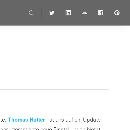
Suche
Twitter
linkedin
soundcloud
Facebook
pinteres
ite.
Thomas Hutter
hat uns auf ein Update
r interessante neue Einstellungen bietet.