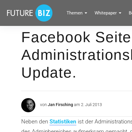
Inhalte
überspringen
FUTUREBIZ
Themen
Whitepaper
B
Social Media Marketing Blog für Unternehmen by BRANDPUNKT
Facebook Seite
Administrations
Update.
von
Jan Firsching
am
2. Juli 2013
Neben den
Statistiken
ist der Administration
des Adminbereiches aufmerksam gemacht, dass