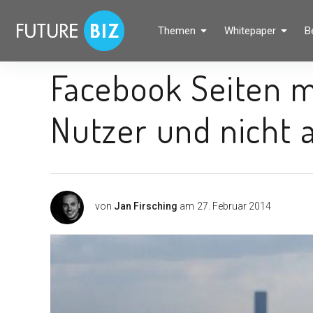
Inhalte
überspringen
FUTUREBIZ
Themen
Whitepaper
B
Social Media Marketing Blog für Unternehmen by BRANDPUNKT
Facebook Seiten m
Nutzer und nicht 
von
Jan Firsching
am
27. Februar 2014