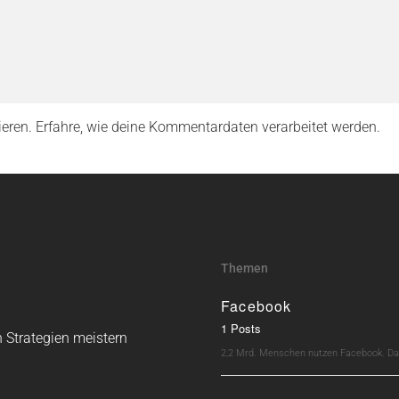
ieren.
Erfahre, wie deine Kommentardaten verarbeitet werden.
Themen
Facebook
1 Posts
 Strategien meistern
2,2 Mrd. Menschen nutzen Facebook. Dav