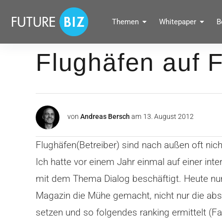
Inhalte
überspringen
FUTUREBIZ
Themen
Whitepaper
B
Social Media Marketing Blog für Unternehmen by BRANDPUNKT
Flughäfen auf 
von
Andreas Bersch
am
13. August 2012
Flughäfen(Betreiber) sind nach außen oft nic
Ich hatte vor einem Jahr einmal auf einer int
mit dem Thema Dialog beschäftigt. Heute nun s
Magazin die Mühe gemacht, nicht nur die abso
setzen und so folgendes ranking ermittelt (Fa