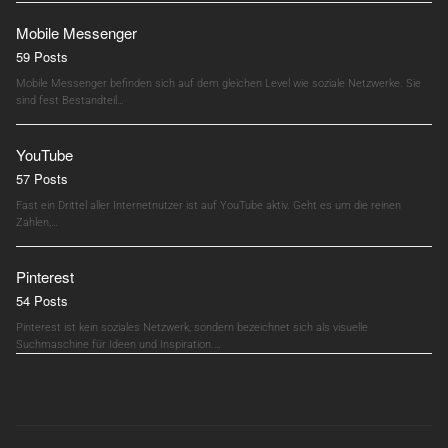
Mobile Messenger
59 Posts
Mobile Messenger befinden sich auf dem gleichen Level wie soziale Netzwerke. Sie
sind fest Bestandteil…
YouTube
57 Posts
Fast ein Drittel aller Internetnutzer ist auf YouTube aktiv. Geht es um die reinen
Zahlen,…
Pinterest
54 Posts
Pinterest ist kein soziales Netzwerk, sondern bezeichnet sich als visuelle
Suchmaschine für Ideen und Inspiration.…