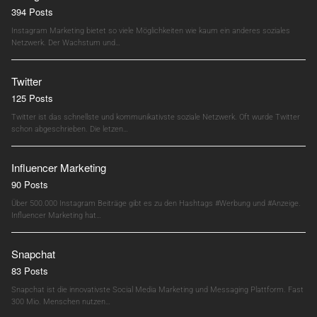
394 Posts
Instagram Marketing bietet so viele Möglichkeiten wie kaum ein anderes soziales
Netzwerk. Der Wachstum und…
Twitter
125 Posts
Twitter ist das schnellste und kommunikativste soziale Netzwerk. Oft wurde Twitter
schon abgeschrieben. Die letzen…
Influencer Marketing
90 Posts
Über 500.000 Instagram Beiträge gibt es zu den Hashtags #Werbung und #Anzeige.
Influencer Marketing hat…
Snapchat
83 Posts
Snapchat ist die innovativste Social Media Marketing und Messaging Plattform. Fast
300 Mio. Menschen nutzen…