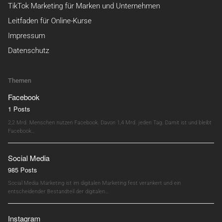
TikTok Marketing für Marken und Unternehmen
Leitfaden für Online-Kurse
Impressum
Datenschutz
Themen
Facebook
1 Posts
2,2 Mrd. Menschen nutzen Facebook. Davon 1,4 Mrd. jeden Tag. Damit ist und bleibt
Facebook…
Social Media
985 Posts
Social Media Marketing ist im digitalen Marketing fest verankert und ein
entscheidender Bestandteil der digitalen…
Instagram