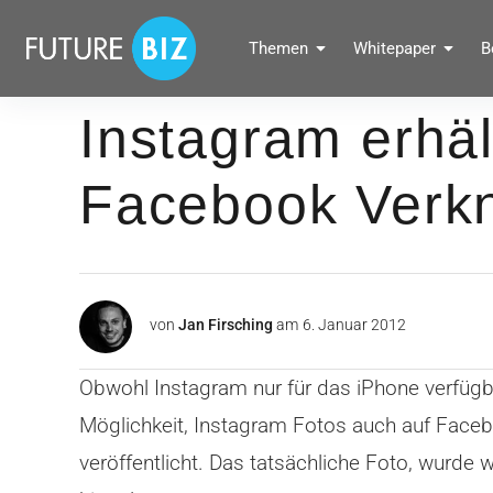
Inhalte
überspringen
FUTUREBIZ
Themen
Whitepaper
B
Social Media Marketing Blog für Unternehmen by BRANDPUNKT
Instagram erhäl
Facebook Verk
von
Jan Firsching
am
6. Januar 2012
Obwohl Instagram nur für das iPhone verfügba
Möglichkeit, Instagram Fotos auch auf Facebo
veröffentlicht. Das tatsächliche Foto, wurde 