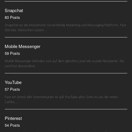
Snapchat
83 Posts
Snapchat ist die innovativste Social Media Marketing und Messaging Plattform. Fast
300 Mio. Menschen nutzen…
Mobile Messenger
59 Posts
Mobile Messenger befinden sich auf dem gleichen Level wie soziale Netzwerke. Sie
sind fest Bestandteil…
YouTube
57 Posts
Fast ein Drittel aller Internetnutzer ist auf YouTube aktiv. Geht es um die reinen
Zahlen,…
Pinterest
54 Posts