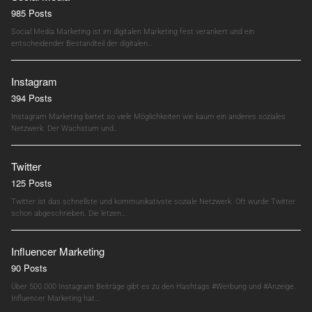
985 Posts
Social Media Marketing ist im digitalen Marketing fest verankert und ein
entscheidender Bestandteil der digitalen…
Instagram
394 Posts
Instagram Marketing bietet so viele Möglichkeiten wie kaum ein anderes soziales
Netzwerk. Der Wachstum und…
Twitter
125 Posts
Twitter ist das schnellste und kommunikativste soziale Netzwerk. Oft wurde Twitter
schon abgeschrieben. Die letzen…
Influencer Marketing
90 Posts
Über 500.000 Instagram Beiträge gibt es zu den Hashtags #Werbung und #Anzeige.
Influencer Marketing hat…