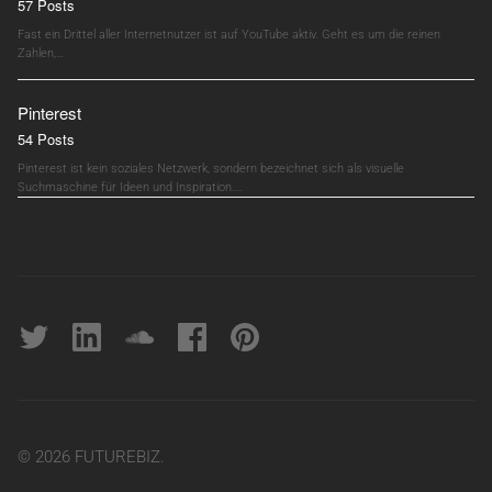
57 Posts
Fast ein Drittel aller Internetnutzer ist auf YouTube aktiv. Geht es um die reinen
Zahlen,…
Pinterest
54 Posts
Pinterest ist kein soziales Netzwerk, sondern bezeichnet sich als visuelle
Suchmaschine für Ideen und Inspiration.…
Twitter
linkedin
soundcloud
Facebook
pinterest
© 2026 FUTUREBIZ.