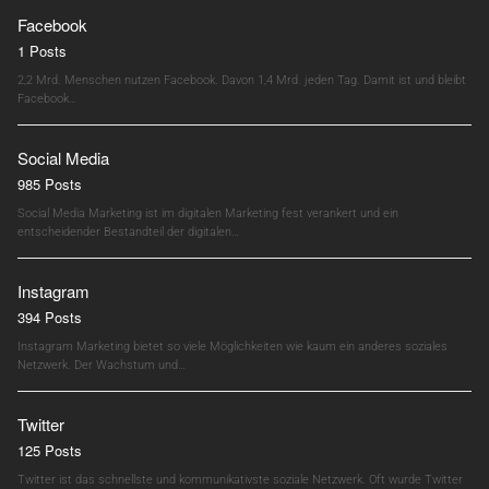
Facebook
1 Posts
2,2 Mrd. Menschen nutzen Facebook. Davon 1,4 Mrd. jeden Tag. Damit ist und bleibt
Facebook…
Social Media
985 Posts
Social Media Marketing ist im digitalen Marketing fest verankert und ein
entscheidender Bestandteil der digitalen…
Instagram
394 Posts
Instagram Marketing bietet so viele Möglichkeiten wie kaum ein anderes soziales
Netzwerk. Der Wachstum und…
Twitter
125 Posts
Twitter ist das schnellste und kommunikativste soziale Netzwerk. Oft wurde Twitter