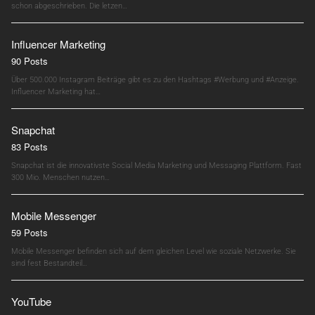
schon abgeschrieben. Die letzen…
Influencer Marketing
90 Posts
Über 500.000 Instagram Beiträge gibt es zu den Hashtags #Werbung und #Anzeige.
Influencer Marketing hat…
Snapchat
83 Posts
Snapchat ist die innovativste Social Media Marketing und Messaging Plattform. Fast
300 Mio. Menschen nutzen…
Mobile Messenger
59 Posts
Mobile Messenger befinden sich auf dem gleichen Level wie soziale Netzwerke. Sie
sind fest Bestandteil…
YouTube