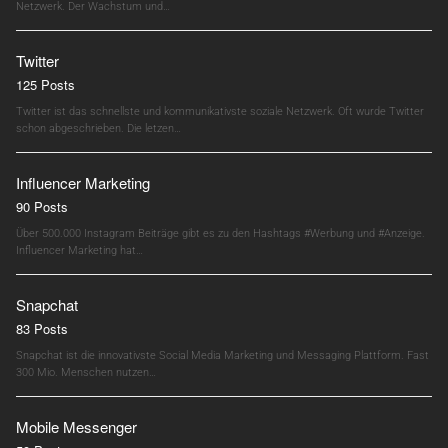
Netzwerk. Der Wachstum und…
Twitter
125 Posts
Twitter ist das schnellste und kommunikativste soziale Netzwerk. Oft wurde Twitter
schon abgeschrieben. Die letzen…
Influencer Marketing
90 Posts
Über 500.000 Instagram Beiträge gibt es zu den Hashtags #Werbung und #Anzeige.
Influencer Marketing hat…
Snapchat
83 Posts
Snapchat ist die innovativste Social Media Marketing und Messaging Plattform. Fast
300 Mio. Menschen nutzen…
Mobile Messenger