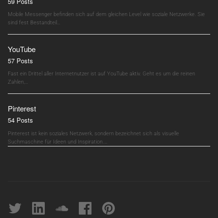
59 Posts
Mobile Messenger befinden sich auf dem gleichen Level wie soziale Netzwerke. Sie
sind fest Bestandteil…
YouTube
57 Posts
Fast ein Drittel aller Internetnutzer ist auf YouTube aktiv. Geht es um die reinen
Zahlen,…
Pinterest
54 Posts
Pinterest ist kein soziales Netzwerk, sondern bezeichnet sich als visuelle
Suchmaschine für Ideen und Inspiration.…
Twitter
linkedin
soundcloud
Facebook
pinterest