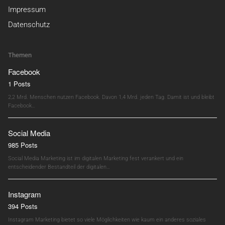
Impressum
Datenschutz
Themen
Facebook
1 Posts
2,2 Mrd. Menschen nutzen Facebook. Davon 1,4 Mrd. jeden Tag. Damit ist und bleibt
Facebook…
Social Media
985 Posts
Social Media Marketing ist im digitalen Marketing fest verankert und ein
entscheidender Bestandteil der digitalen…
Instagram
394 Posts
Instagram Marketing bietet so viele Möglichkeiten wie kaum ein anderes soziales