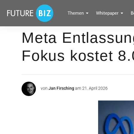
Inhalte
überspringen
FUTUREBIZ
Themen
Whitepaper
B
Social Media Marketing Blog für Unternehmen by BRANDPUNKT
Meta Entlassun
Fokus kostet 8
von
Jan Firsching
am
21. April 2026