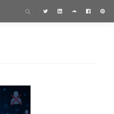
Suche
Twitter
linkedin
soundcloud
Facebook
pinteres